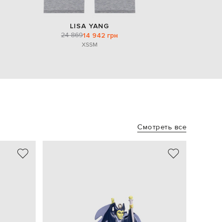
LISA YANG
24 869
14 942 грн
XS
S
M
Смотреть все