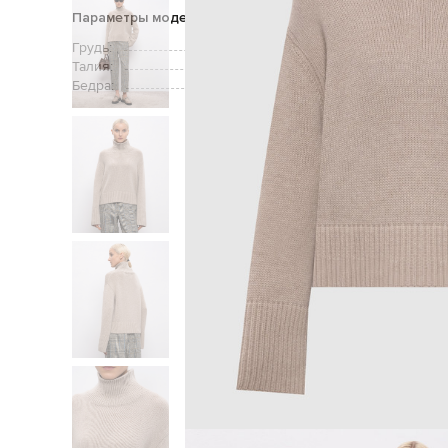
Параметры модели
Грудь:
Талия:
Бедра:
Главная
Женщин