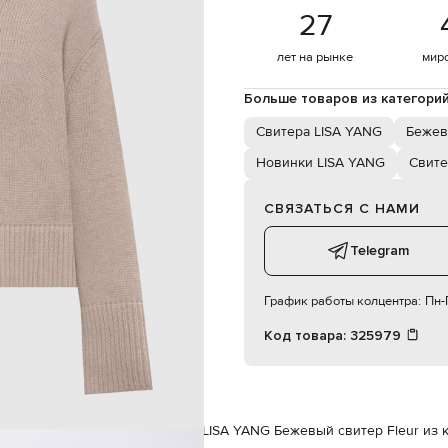
27
83 см
лет на рынке
мир
57 см
87 см
Больше товаров из категори
Свитера LISA YANG
Бежев
Новинки LISA YANG
Свите
СВЯЗАТЬСЯ С НАМИ
Telegram
График работы колцентра:
Пн-П
Код товара:
325979
ам
LISA YANG
Одежда
Свитера
LISA YANG Бежевый свитер Fleur из