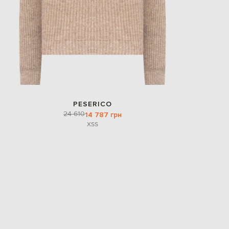
PESERICO
24 610
14 787 грн
XS
S