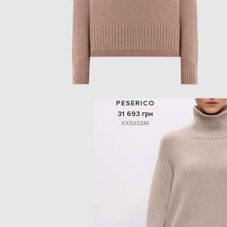
PESERICO
31 693 грн
XXS
XS
S
M