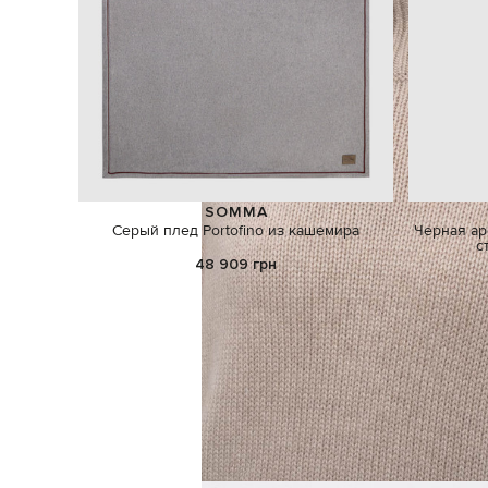
SOMMA
Серый плед Portofino из кашемира
Черная ар
с
48 909 грн