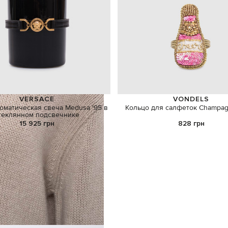
VERSACE
VONDELS
оматическая свеча Medusa '95 в
Кольцо для салфеток Champagn
теклянном подсвечнике
15 925 грн
828 грн