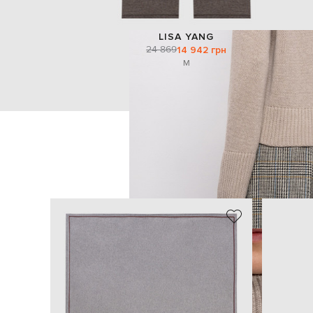
LISA YANG
24 869
14 942 грн
M