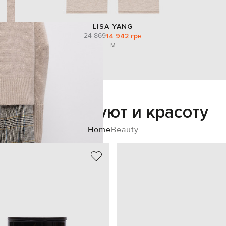
LISA YANG
24 869
14 942 грн
M
Добавьте уют и красоту
Home
Beauty