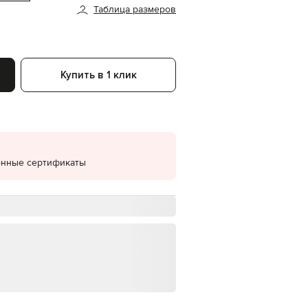
Таблица размеров
EUR
Denmark
€
EUR
Estonia
Купить в 1 клик
€
EUR
Finland
€
EUR
France
€
онные сертификаты
EUR
Germany
€
EUR
Greece
€
EUR
Hungary
€
EUR