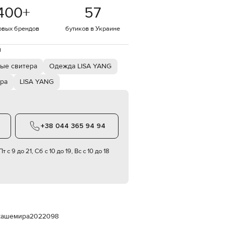
Italy
400
+
57
€
EUR
овых брендов
бутиков в Украине
Latvia
€
й
EUR
Lithuania
ые свитера
Одежда LISA YANG
€
ра
LISA YANG
EUR
Luxembourg
€
EUR
Netherlands
+38 044 365 94 94
€
PLN
т с 9 до 21, Сб с 10 до 19, Вс с 10 до 18
Poland
zł
EUR
Portugal
€
EUR
Romania
 кашемира
2022098
€