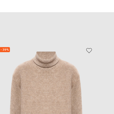
EUR
Slovakia
€
EUR
Slovenia
€
EUR
Spain
€
- 39%
- 39%
EUR
Sweden
€
UAH
Ukraine
₴
EUR
Other
€