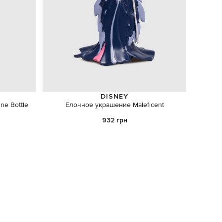
DISNEY
e Bottle
Елочное украшение Maleficent
Ело
932 грн