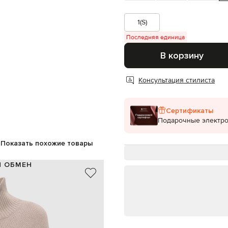
1(S)
Последняя единица
В корзину
Консультация стилиста
Сертификаты
Подарочные электр
Показать похожие товары
И ОБМЕН
100% кашемир
бежевый
ручная стирка, сухая чистка
180 см
1