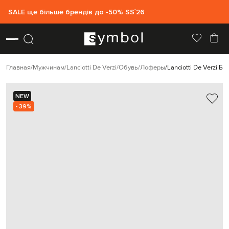
SALE ще більше брендів до -50% SS`26
Главная
Мужчинам
Lanciotti De Verzi
Обувь
Лоферы
Lanciotti De Verzi 
NEW
- 39%