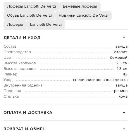
Лоферы Lanciotti De Verzi
Бежевые лоферы
Обувь Lanciotti De Verzi
Новинки Lanciotti De Verzi
Лоферы
Lanciotti De Verzi
ДЕТАЛИ И УХОД
Состав
замша
Производство
Италия
Цвет
бежевый
Высота каблуков
2,3 см
Высота подошвы
1,3 см
Размер
43
Уход
специализированная чистка
Внутренняя отделка
замша
Подошва
резина
Стелька
кожа
ОПЛАТА И ДОСТАВКА
ВОЗВРАТ И ОБМЕН