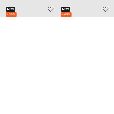
NEW
NEW
- 39%
- 49%
LANCIOTTI DE VERZI
ENRICO MANDELLI
21 487
27 582
12 914 грн
13 792 грн
9
40
...
45
46
41