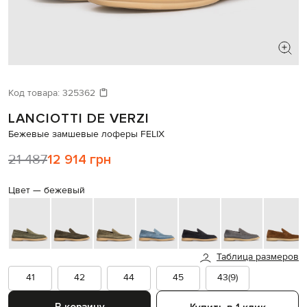
ИЩЕТЕ НОВЫЙ ОБРАЗ?
Давайте подберем что-то еще
Код товара:
325362
LANCIOTTI DE VERZI
Похожие товары
Бежевые замшевые лоферы FELIX
21 487
12 914 грн
Цвет —
бежевый
Таблица размеров
41
42
44
45
43(9)