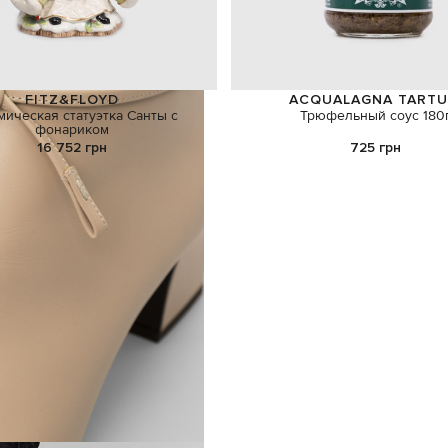
FITZ&FLOYD
ACQUALAGNA TARTU
мическая статуэтка Санты с
Трюфельный соус 180
фонариком
16 752 грн
725 грн