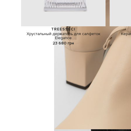
TREESSECI
Хрустальный держатель для салфеток
Кера
Elegance
23 680 грн