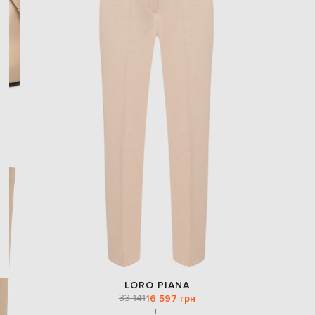
LORO PIANA
33 141
16 597 грн
L