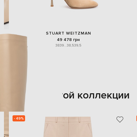
STUART WEITZMAN
49 478 грн
38
39
...
38,5
39,5
Также из этой коллекции
- 49%