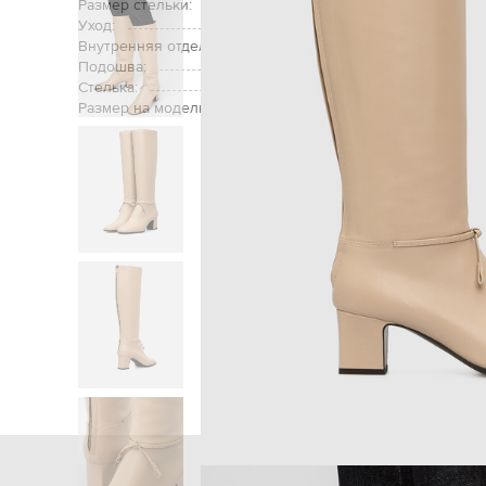
Размер стельки:
Уход:
Внутренняя отделка:
Подошва:
Стелька:
Размер на модели:
Главная
Ж