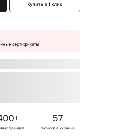
Купить в 1 клик
EUR
Denmark
€
EUR
Estonia
€
онные сертификаты
EUR
Finland
€
EUR
France
€
EUR
Germany
€
EUR
Greece
€
400
+
57
EUR
Hungary
€
овых брендов
бутиков в Украине
EUR