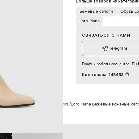
Больше товаров из категори
25 см
специализированная чистка
Бежевые сапоги
Обувь Lo
текстиль
кожа, другие материалы
Loro Piana
кожа
39,5
СВЯЗАТЬСЯ С НАМИ
Telegram
График работы колцентра:
Пн-П
Код товара:
145453
енщинам
Loro Piana
Обувь
Сапоги
Loro Piana Бежевые кожаные сап