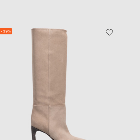
EUR
Slovakia
€
EUR
Slovenia
- 39%
NEW
€
EUR
Spain
€
EUR
Sweden
€
UAH
Ukraine
₴
EUR
Other
€