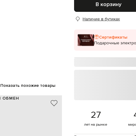
В корзину
Наличие в бутиках
Сертификаты
Подарочные электр
Показать похожие товары
И ОБМЕН
кожа
27
бежевый
41 см
лет на рынке
мир
6 см
молния