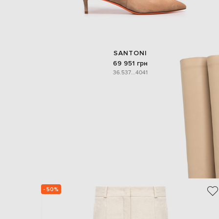
SANTONI
69 951 грн
36.5
37
...
40
41
- 50%