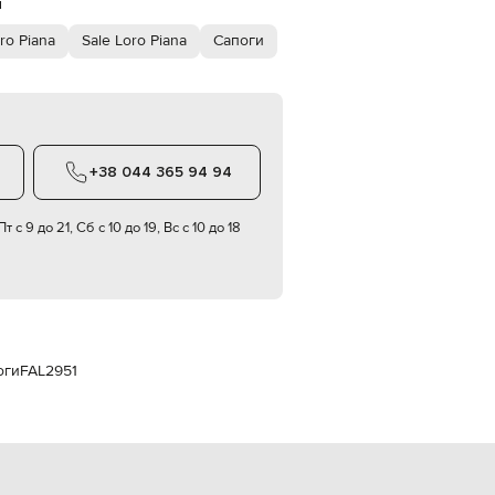
й
Italy
€
ro Piana
Sale Loro Piana
Сапоги
EUR
Latvia
€
EUR
Lithuania
€
+38 044 365 94 94
EUR
Luxembourg
€
т с 9 до 21, Сб с 10 до 19, Вс с 10 до 18
EUR
Netherlands
€
PLN
Poland
zł
оги
FAL2951
EUR
Portugal
€
EUR
Romania
€