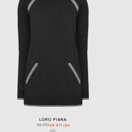
LORO PIANA
88 770
44 411 грн
XXL