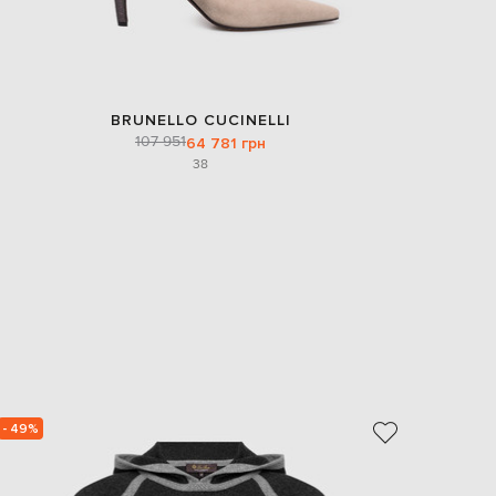
BRUNELLO CUCINELLI
107 951
64 781 грн
38
- 49%
- 29%