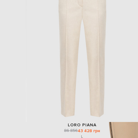
LORO PIANA
86 856
43 428 грн
L