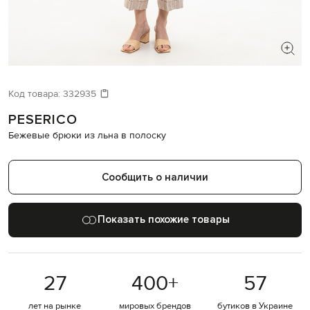
ИЩЕТЕ НОВЫЙ ОБРАЗ?
Давайте подберем что-то еще
Код товара:
332935
PESERICO
Похожие товары
Бежевые брюки из льна в полоску
Сообщить о наличии
Показать похожие товары
27
400
+
57
лет на рынке
мировых брендов
бутиков в Украине