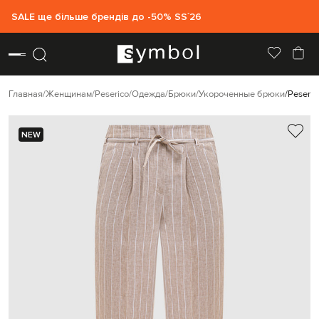
SALE ще більше брендів до -50% SS`26
Главная
Женщинам
Peserico
Одежда
Брюки
Укороченные брюки
Peseri
NEW