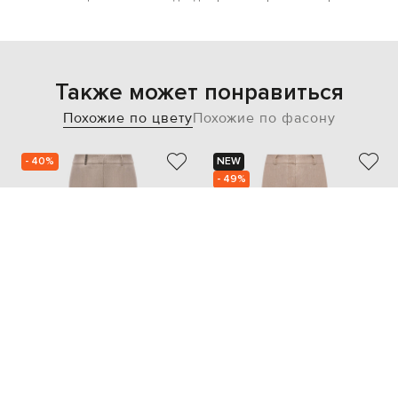
Также может понравиться
Похожие по цвету
Похожие по фасону
- 40%
NEW
- 49%
PESERICO
PESERICO
30 969
23 473
18 561 грн
11 737 грн