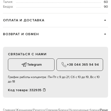
Талия:
60
Бедра:
90
ОПЛАТА И ДОСТАВКА
ВОЗВРАТ И ОБМЕН
СВЯЗАТЬСЯ С НАМИ
Telegram
+38 044 365 94 94
График работы колцентра:
Пн-Пт с 9 до 21, Сб с 10 до 19, Вс с 10
до 18
Код товара:
332935
Главная
Женщинам
Peserico
Одежда
Брюки
Укороченные брюки
Peseri