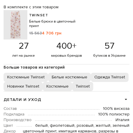
В комплекте с этим товаром
TWINSET
Белые брюки в цветочный
принт
15 563
4 706 грн
27
400
+
57
лет на рынке
мировых брендов
бутиков в Украине
Больше товаров из категорий
Костюмные Twinset
Белые костюмные
Одежда Twinset
Новинки Twinset
Костюмные
Twinset
ДЕТАЛИ И УХОД
Состав
100% вискоза
Подкладка
100% полиэстер
Производство
Италия
Цвет
белый, фиолетовый, розовый, желтый, зеленый
Декор
цветочный принт, имитация карманов, разрезы в