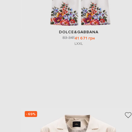
DOLCE&GABBANA
83 341
41 671 грн
L
XXL
- 69%