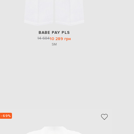
BABE PAY PLS
14 684
10 289 грн
S
M
- 69%
- 69%