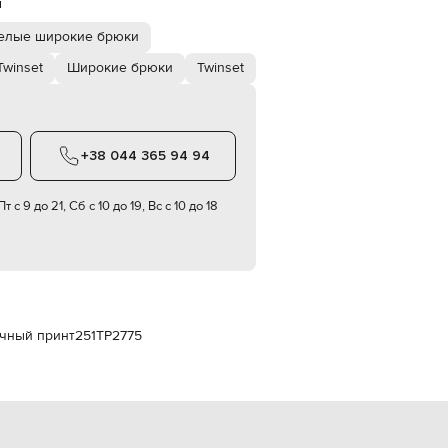
й
Italy
€
елые широкие брюки
EUR
Latvia
winset
Широкие брюки
Twinset
€
EUR
Lithuania
€
+38 044 365 94 94
EUR
Luxembourg
€
т с 9 до 21, Сб с 10 до 19, Вс с 10 до 18
EUR
Netherlands
€
PLN
Poland
zł
очный принт
251TP2775
EUR
Portugal
€
EUR
Romania
€