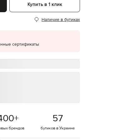
Купить в 1 клик
EUR
Denmark
€
Наличие в бутиках
EUR
Estonia
€
онные сертификаты
EUR
Finland
€
EUR
France
€
EUR
Germany
€
EUR
Greece
€
400
+
57
EUR
Hungary
€
овых брендов
бутиков в Украине
EUR