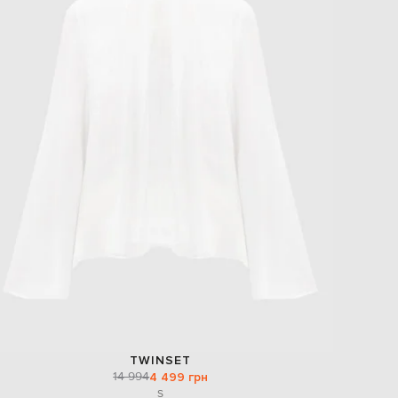
TWINSET
14 994
4 499 грн
S