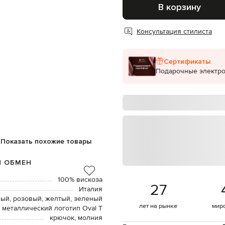
В корзину
Консультация стилиста
Сертификаты
Подарочные электр
Показать похожие товары
И ОБМЕН
100% вискоза
27
Италия
ый, розовый, желтый, зеленый
лет на рынке
мир
 металлический логотип Oval T
крючок, молния