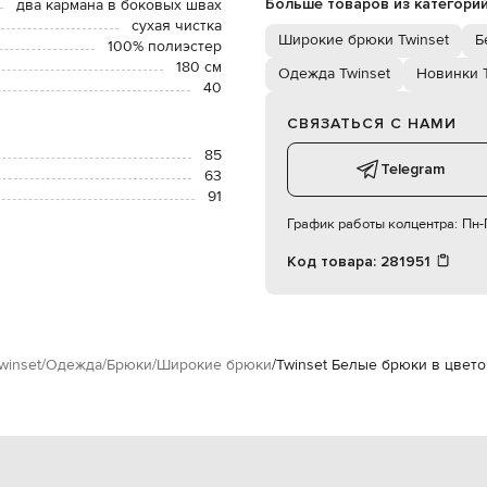
Больше товаров из категори
два кармана в боковых швах
сухая чистка
Широкие брюки Twinset
Б
100% полиэстер
180 см
Одежда Twinset
Новинки T
40
СВЯЗАТЬСЯ С НАМИ
85
Telegram
63
91
График работы колцентра:
Пн-П
Код товара:
281951
winset
Одежда
Брюки
Широкие брюки
Twinset Белые брюки в цвет