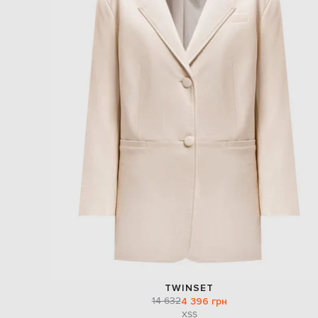
TWINSET
14 632
4 396 грн
XS
S