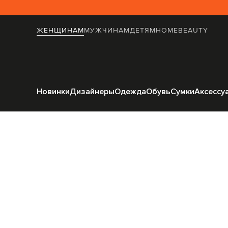
ЖЕНЩИНАМ
МУЖЧИНАМ
ДЕТЯМ
HOME
BEAUTY
Главная
Женщинам
T
Новинки
Дизайнеры
Одежда
Обувь
Сумки
Аксессу