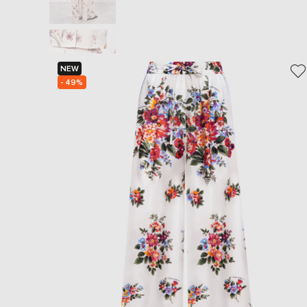
NEW
- 49%