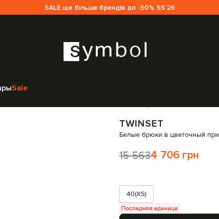
SALE ще більше брендів до -50% SS`26
winset
Одежда
Брюки
Широкие брюки
Twinset Белые брюки в цвет
ары
Sale
Код товара:
281951
TWINSET
Белые брюки в цветочный при
15 563
4 706 грн
40(XS)
Последняя единица