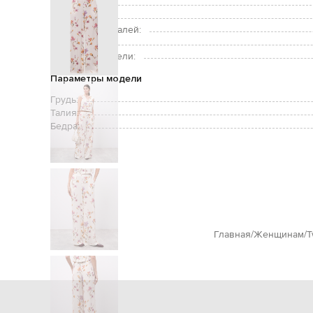
Карманы:
Уход:
Подкладка деталей:
Рост модели:
Размер на модели:
Параметры модели
Грудь:
Талия:
Бедра:
Главная
Женщинам
T