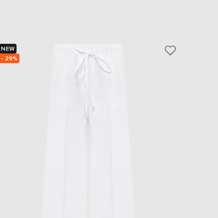
EUR
Slovakia
€
EUR
Slovenia
NEW
NEW
€
- 29%
- 49%
EUR
Spain
€
EUR
Sweden
€
UAH
Ukraine
₴
EUR
Other
€