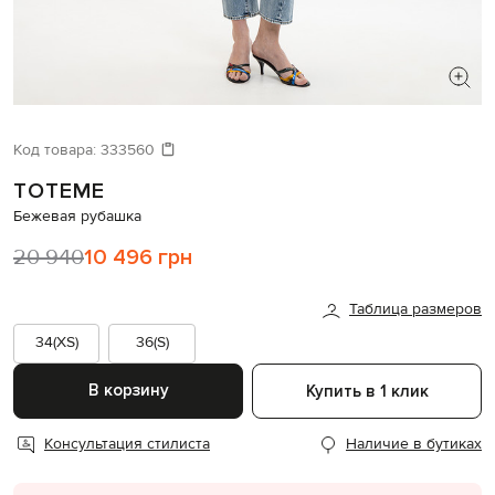
ИЩЕТЕ НОВЫЙ ОБРАЗ?
Давайте подберем что-то еще
Код товара:
333560
TOTEME
Похожие товары
Бежевая рубашка
20 940
10 496 грн
Таблица размеров
34(XS)
36(S)
В корзину
Купить в 1 клик
Консультация стилиста
Наличие в бутиках