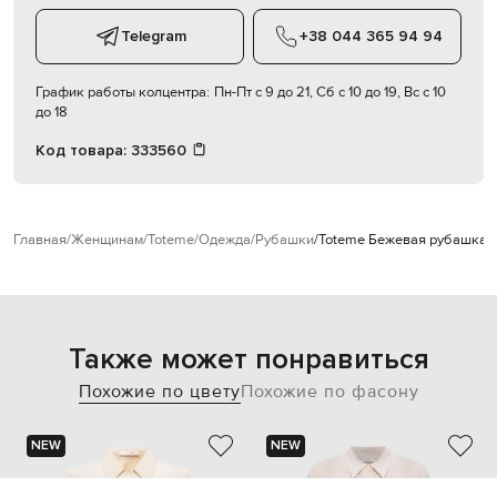
Telegram
+38 044 365 94 94
График работы колцентра:
Пн-Пт с 9 до 21, Сб с 10 до 19, Вс с 10
до 18
Код товара:
333560
Главная
Женщинам
Toteme
Одежда
Рубашки
Toteme Бежевая рубашка
2
Также может понравиться
Похожие по цвету
Похожие по фасону
NEW
NEW