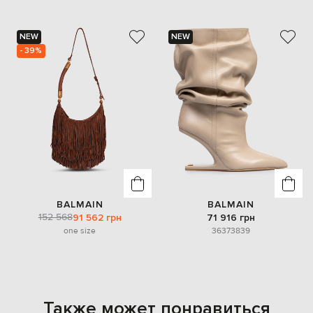
NEW
NEW
- 39%
BALMAIN
BALMAIN
152 568
91 562 грн
71 916 грн
one size
36
37
38
39
Также может понравиться