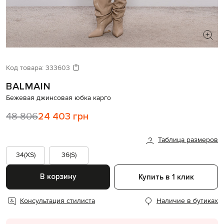
ИЩЕТЕ НОВЫЙ ОБРАЗ?
Давайте подберем что-то еще
Код товара:
333603
BALMAIN
Похожие товары
Бежевая джинсовая юбка карго
48 806
24 403 грн
Таблица размеров
34(XS)
36(S)
В корзину
Купить в 1 клик
Консультация стилиста
Наличие в бутиках