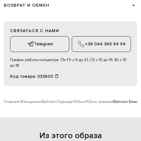
ВОЗВРАТ И ОБМЕН
СВЯЗАТЬСЯ С НАМИ
Telegram
+38 044 365 94 94
График работы колцентра:
Пн-Пт с 9 до 21, Сб с 10 до 19, Вс с 10
до 18
Код товара:
333603
Главная
Женщинам
Balmain
Одежда
Юбки
Юбки прямые
Balmain Бежев
Из этого образа