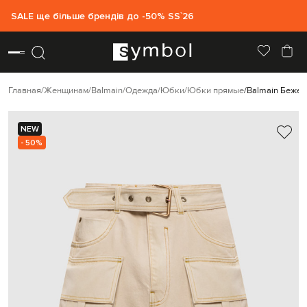
SALE ще більше брендів до -50% SS`26
Главная
Женщинам
Balmain
Одежда
Юбки
Юбки прямые
Balmain Бежев
NEW
- 50%