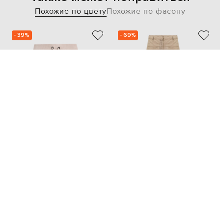
Похожие по цвету
Похожие по фасону
- 39%
- 69%
BRUNELLO CUCINELLI
SIMONETTA RAVIZZA
58 732
20 836
35 260 грн
6 257 грн
S
XS
S