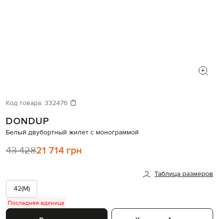
Код товара:
332476
DONDUP
Белый двубортный жилет с монограммой
43 428
21 714 грн
Таблица размеров
42(M)
Последняя единица