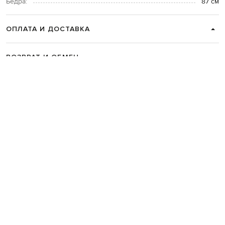
Бедра:
87 см
ОПЛАТА И ДОСТАВКА
ВОЗВРАТ И ОБМЕН
СВЯЗАТЬСЯ С НАМИ
Telegram
+38 044 365 94 94
График работы колцентра:
Пн-Пт с 9 до 21, Сб с 10 до 19, Вс с 10
до 18
Код товара:
332476
Главная
Женщинам
Dondup
Одежда
Жилеты
Костюмные
Dondup Белый д