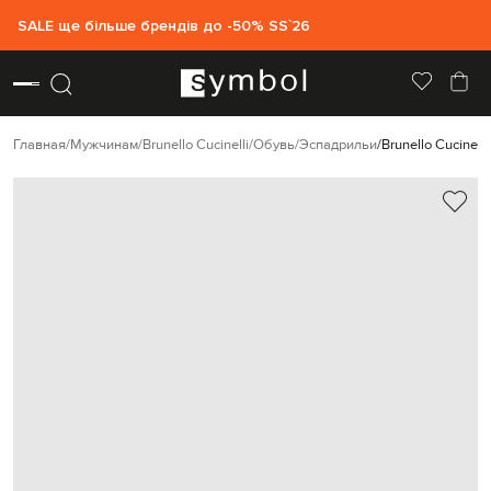
SALE ще більше брендів до -50% SS`26
Главная
Мужчинам
Brunello Cucinelli
Обувь
Эспадрильи
Brunello Cucinel