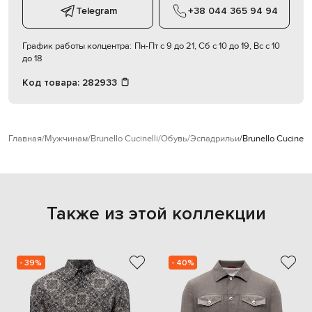
Telegram
+38 044 365 94 94
График работы колцентра:
Пн-Пт с 9 до 21, Сб с 10 до 19, Вс с 10
до 18
Код товара:
282933
Главная
Мужчинам
Brunello Cucinelli
Обувь
Эспадрильи
Brunello Cucinel
Также из этой коллекции
- 39%
- 40%