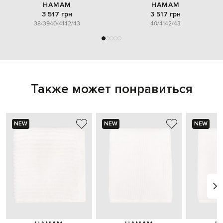
HAMAM
HAMAM
3 517 грн
3 517 грн
38/39
40/41
42/43
40/41
42/43
Также может понравиться
NEW
NEW
NEW