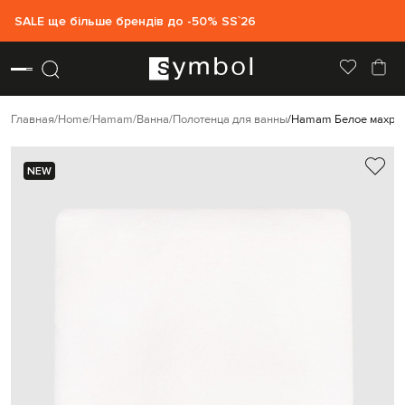
SALE ще більше брендів до -50% SS`26
Главная
Home
Hamam
Ванна
Полотенца для ванны
Hamam Белое махров
NEW