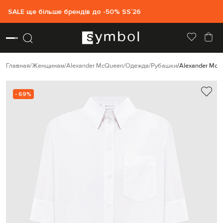
SALE ще більше брендів до -50% SS`26
Главная
Женщинам
Alexander McQueen
Одежда
Рубашки
Alexander McQ
- 69%