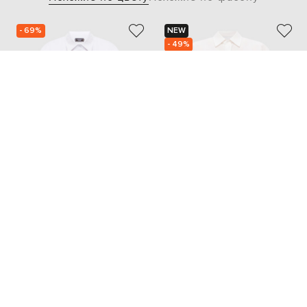
- 69%
NEW
- 49%
PESERICO
Y`S YAMAMOTO
24 042
29 573
7 238 грн
14 787 грн
M
M