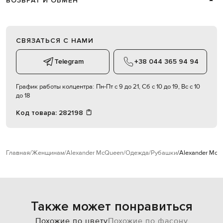
ВОЗВРАТ И ОБМЕН
СВЯЗАТЬСЯ С НАМИ
Telegram
+38 044 365 94 94
График работы колцентра:
Пн-Пт с 9 до 21, Сб с 10 до 19, Вс с 10
до 18
Код товара:
282198
Главная
Женщинам
Alexander McQueen
Одежда
Рубашки
Alexander McQ
Также может понравиться
Похожие по цвету
Похожие по фасону