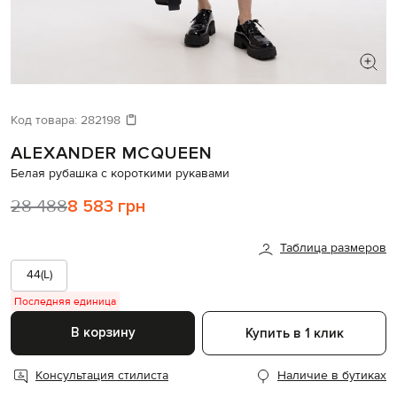
ИЩЕТЕ НОВЫЙ ОБРАЗ?
Давайте подберем что-то еще
Код товара:
282198
ALEXANDER MCQUEEN
Похожие товары
Белая рубашка с короткими рукавами
28 488
8 583 грн
Таблица размеров
44(L)
Последняя единица
В корзину
Купить в 1 клик
Консультация стилиста
Наличие в бутиках