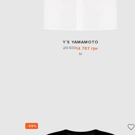
Y`S YAMAMOTO
29 573
14 787 грн
M
- 69%