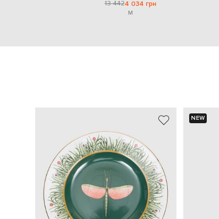
13 442
4 034 грн
M
NEW