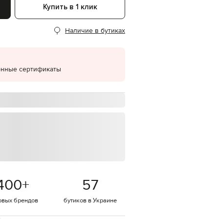
Купить в 1 клик
EUR
Denmark
€
Наличие в бутиках
EUR
Estonia
€
онные сертификаты
EUR
Finland
€
EUR
France
€
EUR
Germany
€
EUR
Greece
€
400
+
57
EUR
Hungary
€
овых брендов
бутиков в Украине
EUR