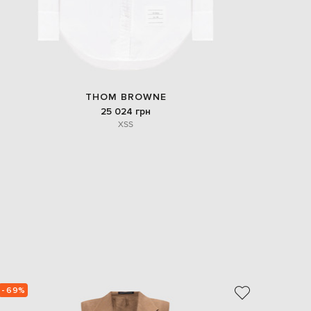
THOM BROWNE
25 024 грн
XS
S
- 69%
- 69%