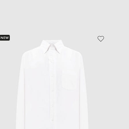
EUR
Slovakia
€
EUR
Slovenia
€
NEW
- 69%
EUR
Spain
€
EUR
Sweden
€
UAH
Ukraine
₴
EUR
Other
€