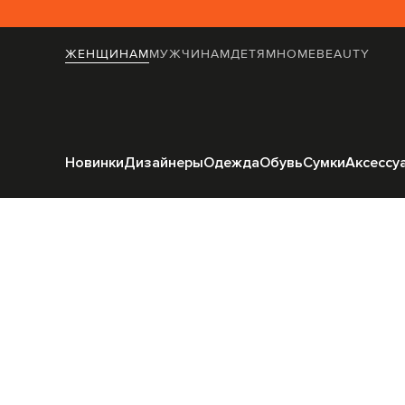
ЖЕНЩИНАМ
МУЖЧИНАМ
ДЕТЯМ
HOME
BEAUTY
Главная
Же
Новинки
Дизайнеры
Одежда
Обувь
Сумки
Аксессу