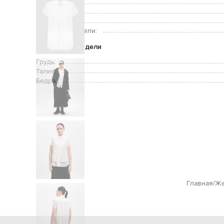
Застежка:
Уход:
Рост модели:
Размер на модели:
Параметры модели
Грудь:
Талия:
Бедра:
Главная
Же