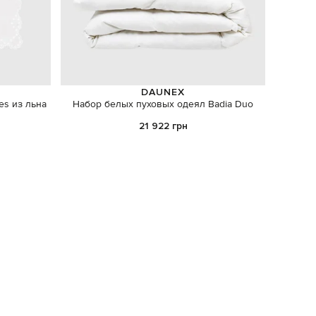
DAUNEX
es из льна
Набор белых пуховых одеял Badia Duo
Праздни
21 922 грн