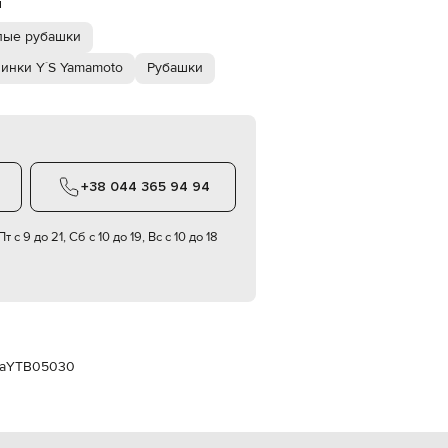
й
Italy
€
лые рубашки
EUR
Latvia
инки Y`S Yamamoto
Рубашки
€
EUR
Lithuania
€
EUR
Luxembourg
+38 044 365 94 94
€
EUR
т с 9 до 21, Сб с 10 до 19, Вс с 10 до 18
Netherlands
€
PLN
Poland
zł
EUR
Portugal
а
YTB05030
€
EUR
Romania
€