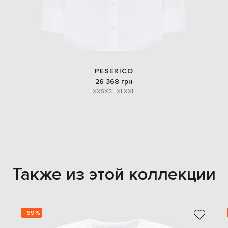
PESERICO
26 368 грн
XXS
XS
...
XL
XXL
Также из этой коллекции
- 69%