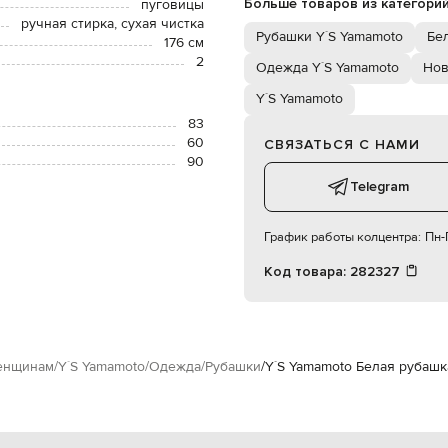
Больше товаров из категори
пуговицы
ручная стирка, сухая чистка
Рубашки Y`S Yamamoto
Бе
176 см
2
Одежда Y`S Yamamoto
Нов
Y`S Yamamoto
83
60
СВЯЗАТЬСЯ С НАМИ
90
Telegram
График работы колцентра:
Пн-П
Код товара:
282327
нщинам
Y`S Yamamoto
Одежда
Рубашки
Y`S Yamamoto Белая рубашк