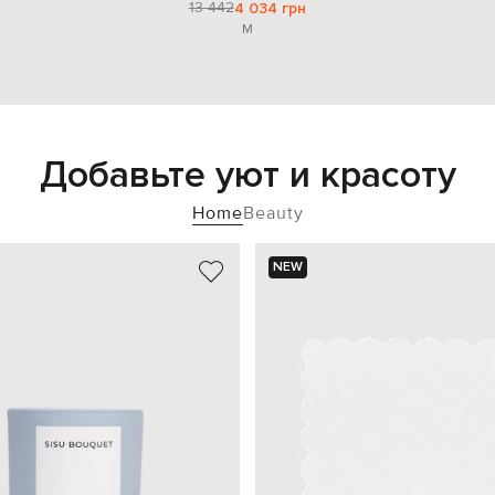
13 442
4 034 грн
M
Добавьте уют и красоту
Home
Beauty
NEW