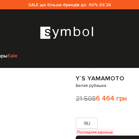
SALE ще більше брендів до -50% SS`26
нщинам
Y`S Yamamoto
Одежда
Рубашки
Y`S Yamamoto Белая рубашк
ары
Sale
Код товара:
282327
Y`S YAMAMOTO
Белая рубашка
21 508
6 464 грн
3(L)
Последняя единица