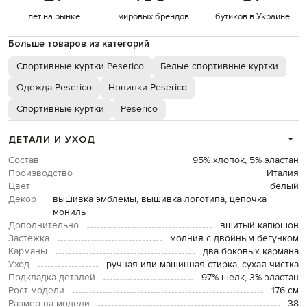
лет на рынке
мировых брендов
бутиков в Украине
Больше товаров из категорий
Спортивные куртки Peserico
Белые спортивные куртки
Одежда Peserico
Новинки Peserico
Спортивные куртки
Peserico
ДЕТАЛИ И УХОД
Состав
95% хлопок, 5% эластан
Производство
Италия
Цвет
белый
Декор
вышивка эмблемы, вышивка логотипа, цепочка
мониль
Дополнительно
вшитый капюшон
Застежка
молния с двойным бегунком
Карманы
два боковых кармана
Уход
ручная или машинная стирка, сухая чистка
Подкладка деталей
97% шелк, 3% эластан
Рост модели
176 см
Размер на модели
38