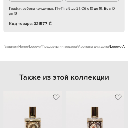
График работы колцентра:
Пн-Пт с 9 до 21, Сб с 10 до 19, Вс с 10
до 18
Код товара:
321577
Главная
Home
Logevy
Предметы интерьера
Ароматы для дома
Logevy Ар
Также из этой коллекции