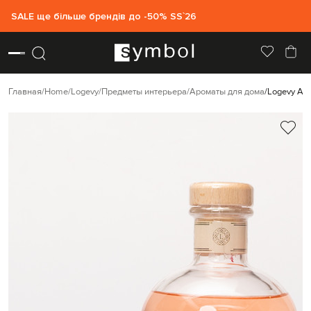
SALE ще більше брендів до -50% SS`26
Главная
Home
Logevy
Предметы интерьера
Ароматы для дома
Logevy Ар