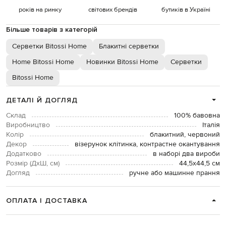
років на ринку
світових брендів
бутиків в Україні
Більше товарів з категорій
Серветки Bitossi Home
Блакитні серветки
Home Bitossi Home
Новинки Bitossi Home
Серветки
Bitossi Home
ДЕТАЛІ Й ДОГЛЯД
Склад
100% бавовна
Виробництво
Італія
Колір
блакитний, червоний
Декор
візерунок клітинка, контрастне окантування
Додатково
в наборі два вироби
Розмір (ДхШ, см)
44,5х44,5 см
Догляд
ручне або машинне прання
ОПЛАТА І ДОСТАВКА