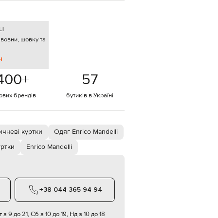
EUR
Denmark
€
LI
 вовни, шовку та
EUR
Estonia
€
н
EUR
400
+
57
Finland
€
тових брендів
бутиків в Україні
EUR
France
€
EUR
ичневі куртки
Одяг Enrico Mandelli
Germany
€
уртки
Enrico Mandelli
EUR
Greece
€
EUR
+38 044 365 94 94
Hungary
€
 з 9 до 21, Сб з 10 до 19, Нд з 10 до 18
EUR