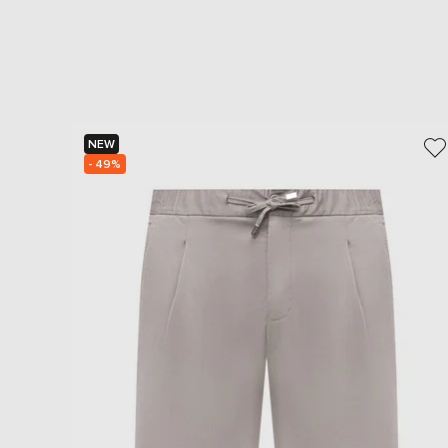
NEW
- 49%