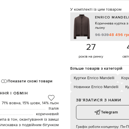
У комплекті із цим товаром
ENRICO MANDEL
Коричнева куртка з
льону
96 939
48 496 гр
27
років на ринку
сві
Більше товарів з категорій
Куртки Enrico Mandelli
Кор
Показати схожі товари
Новинки Enrico Mandelli
К
ННЯ І ОБМІН
ЗВʼЯЗАТИСЯ З НАМИ
71% вовна, 15% шовк, 14% льон
Італія
Telegram
коричневий
па в тон, окантування із замші
блискавка з подвійним бігунком
Графік роботи колцентру:
Пн-Пт