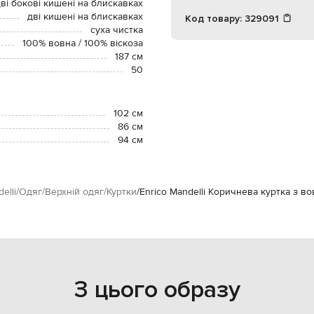
ві бокові кишені на блискавках
дві кишені на блискавках
Код товару:
329091
суха чистка
100% вовна / 100% віскоза
187 см
50
102 см
86 см
94 см
elli
Одяг
Верхній одяг
Куртки
Enrico Mandelli Коричнева куртка з во
З цього образу