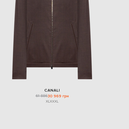
CANALI
61 886
30 969 грн
XL
XXXL