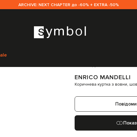
ARCHIVE: NEXT CHAPTER до -60% + EXTRA -50%
elli
Одяг
Верхній одяг
Куртки
Enrico Mandelli Коричнева куртка з во
ale
Код товару:
329091
ENRICO MANDELLI
Коричнева куртка з вовни, шов
Повідоми
Показ