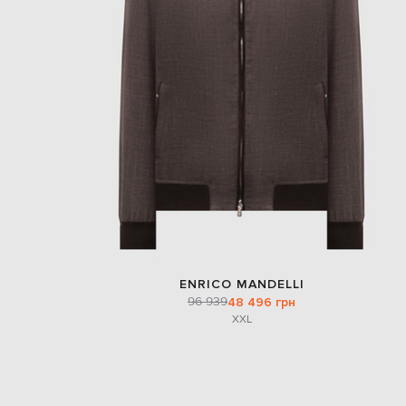
ENRICO MANDELLI
96 939
48 496 грн
XXL