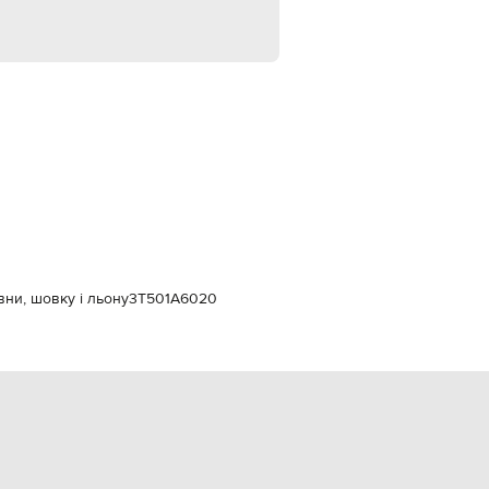
Italy
€
EUR
Latvia
€
EUR
Lithuania
€
EUR
Luxembourg
€
EUR
Netherlands
€
вни, шовку і льону
3T501A6020
PLN
Poland
zł
EUR
Portugal
€
EUR
Romania
€