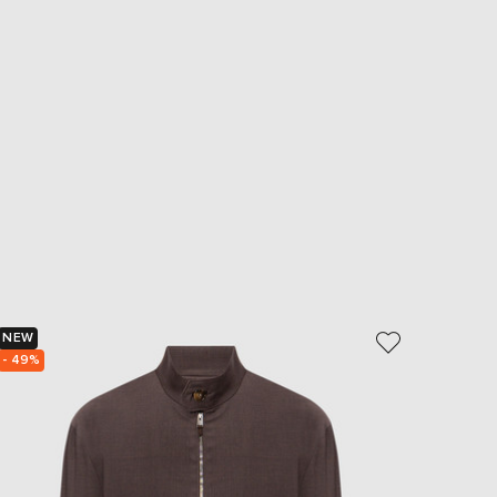
NEW
- 39%
- 49%