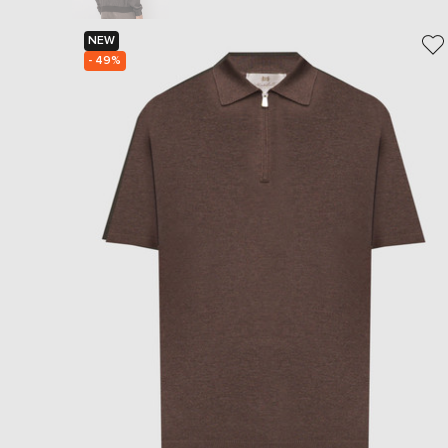
NEW
- 49%