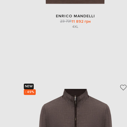
ENRICO MANDELLI
23 731
11 892 грн
4XL
NEW
- 49%