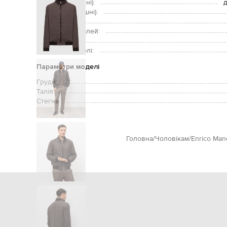
Кишені (зовнішні):
д
Кишені (внутрішні):
Догляд:
Підкладка деталей:
Зріст моделі:
Розмір на моделі:
Параметри моделі
Груди:
Талія:
Стегна:
Головна
Чоловікам
Enrico Mand