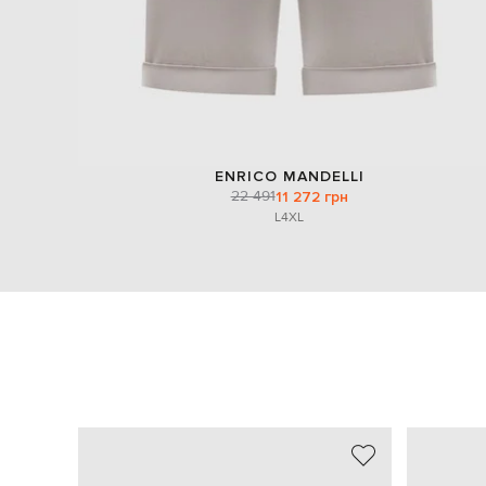
ENRICO MANDELLI
22 491
11 272 грн
L
4XL