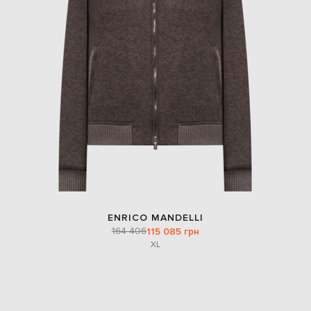
ENRICO MANDELLI
164 406
115 085 грн
XL