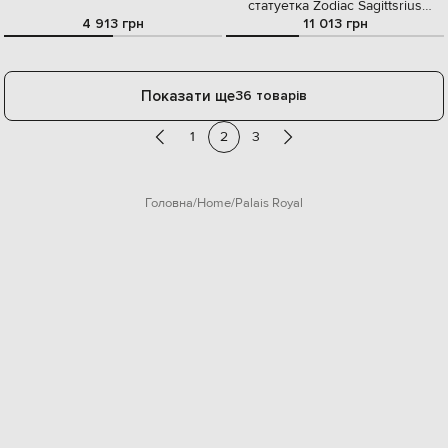
статуетка Zodiac Sagittsrius
woman
4 913 грн
11 013 грн
Показати ще
36 товарів
1
2
3
Головна
Home
Palais Royal