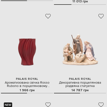
11 013 грн
PALAIS ROYAL
PALAIS ROYAL
Ароматизована свічка Rosso
Декоративна порцелянова
Rubono в порцеляновому
різдвяна статуетка
свічнику
1 966 грн
14 787 грн
NEW