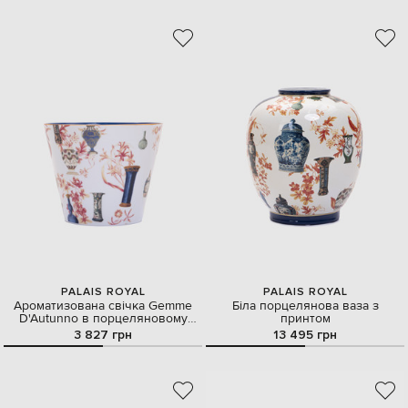
PALAIS ROYAL
PALAIS ROYAL
Ароматизована свічка Gemme
Біла порцелянова ваза з
D'Autunno в порцеляновому
принтом
свічнику
3 827 грн
13 495 грн