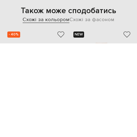
Також може сподобатись
Схожі за кольором
Схожі за фасоном
- 40%
NEW
BRUNELLO CUCINELLI
MAX MARA WEEKEND
59 921
35 933 грн
15 976 грн
XS
S
S
S/M
M
M/L