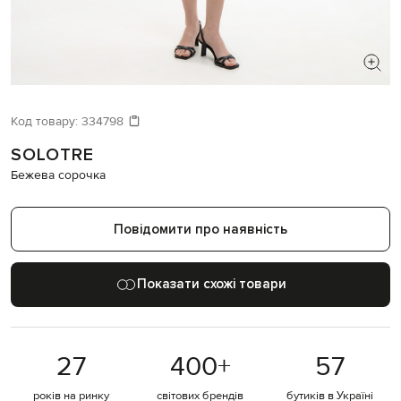
ШУКАЄТЕ НОВИЙ ОБРАЗ?
Давайте підберемо щось ще
Код товару:
334798
SOLOTRE
Схожі товари
Бежева сорочка
Повідомити про наявність
Показати схожі товари
27
400
+
57
років на ринку
світових брендів
бутиків в Україні