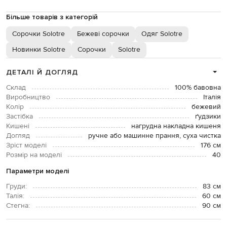
Більше товарів з категорій
Сорочки Solotre
Бежеві сорочки
Одяг Solotre
Новинки Solotre
Сорочки
Solotre
ДЕТАЛІ Й ДОГЛЯД
Склад
100% бавовна
Виробництво
Італія
Колір
бежевий
Застібка
ґудзики
Кишені
нагрудна накладна кишеня
Догляд
ручне або машинне прання, суха чистка
Зріст моделі
176 см
Розмір на моделі
40
Параметри моделі
Груди:
83 см
Талія:
60 см
Стегна:
90 см