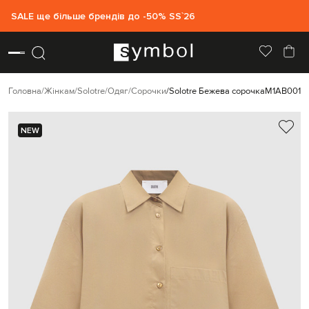
SALE ще більше брендів до -50% SS`26
Головна
Жінкам
Solotre
Одяг
Сорочки
Solotre Бежева сорочка
M1AB0019
NEW