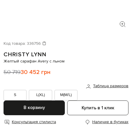
Код товара:
336756
CHRISTY LYNN
Желтый сарафан Avery с льном
50 719
30 452 грн
Таблица размеров
S
L(XL)
M(M/L)
В корзину
Купить в 1 клик
Консультация стилиста
Наличие в бутиках