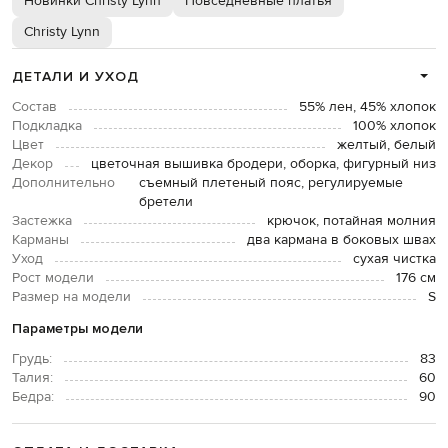
Новинки Christy Lynn
Повседневные платья
Christy Lynn
ДЕТАЛИ И УХОД
Состав
55% лен, 45% хлопок
Подкладка
100% хлопок
Цвет
желтый, белый
Декор
цветочная вышивка бродери, оборка, фигурный низ
Дополнительно
съемный плетеный пояс, регулируемые
бретели
Застежка
крючок, потайная молния
Карманы
два кармана в боковых швах
Уход
сухая чистка
Рост модели
176 см
Размер на модели
S
Параметры модели
Грудь:
83
Талия:
60
Бедра:
90