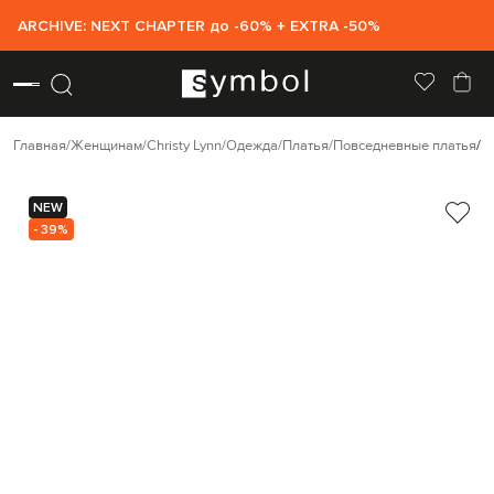
ARCHIVE: NEXT CHAPTER до -60% + EXTRA -50%
Главная
Женщинам
Christy Lynn
Одежда
Платья
Повседневные платья
C
NEW
- 39%