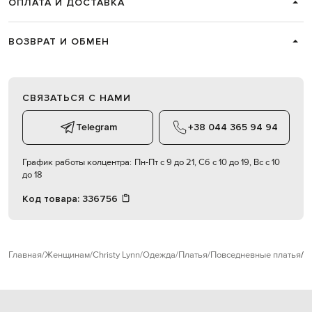
ОПЛАТА И ДОСТАВКА
ВОЗВРАТ И ОБМЕН
СВЯЗАТЬСЯ С НАМИ
Telegram
+38 044 365 94 94
График работы колцентра:
Пн-Пт с 9 до 21, Сб с 10 до 19, Вс с 10
до 18
Код товара:
336756
Главная
Женщинам
Christy Lynn
Одежда
Платья
Повседневные платья
C