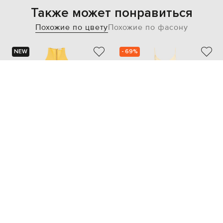
Также может понравиться
Похожие по цвету
Похожие по фасону
NEW
- 69%
BRUNELLO CUCINELLI
AERON
34 122
155 100 грн
10 238 грн
S
M
XS