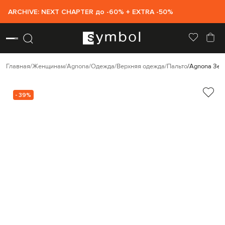
ARCHIVE: NEXT CHAPTER до -60% + EXTRA -50%
Главная
Женщинам
Agnona
Одежда
Верхняя одежда
Пальто
Agnona Зел
- 39%