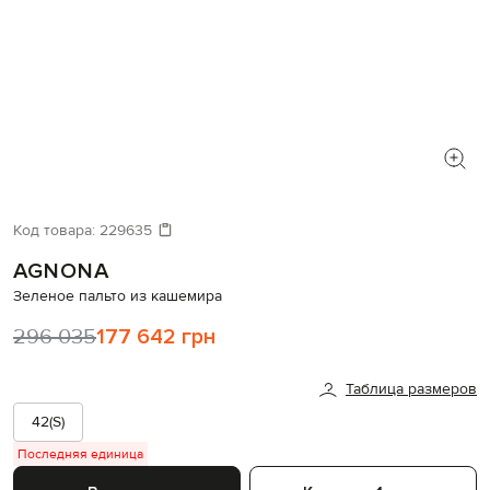
Код товара:
229635
AGNONA
Зеленое пальто из кашемира
296 035
177 642 грн
Таблица размеров
42(S)
Последняя единица