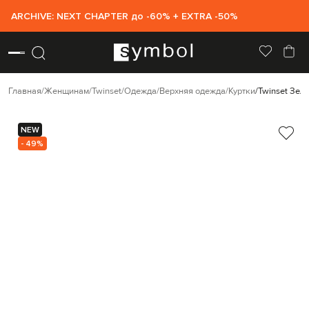
ARCHIVE: NEXT CHAPTER до -60% + EXTRA -50%
Главная
Женщинам
Twinset
Одежда
Верхняя одежда
Куртки
Twinset Зел
NEW
- 49%