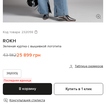
ИЩЕТЕ НОВЫЙ ОБРАЗ?
Давайте подберем что-то еще
Код товара:
232059
ROKH
Похожие товары
Зеленая куртка с вышивкой логотипа
43 182
25 899 грн
Таблица размеров
36(XXS)
Последняя единица
В корзину
Купить в 1 клик
Консультация стилиста