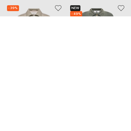
- 39%
NEW
- 49%
PESERICO
TWINSET
55 949
10 433
33 580 грн
5 243 грн
XS
XL
Также из этой коллекции