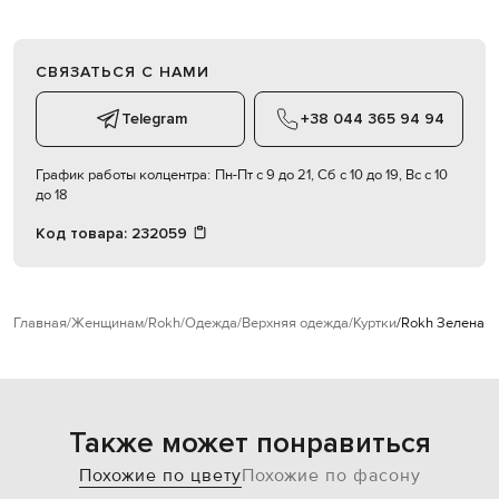
СВЯЗАТЬСЯ С НАМИ
Telegram
+38 044 365 94 94
График работы колцентра:
Пн-Пт с 9 до 21, Сб с 10 до 19, Вс с 10
до 18
Код товара:
232059
Главная
Женщинам
Rokh
Одежда
Верхняя одежда
Куртки
Rokh Зеленая 
Также может понравиться
Похожие по цвету
Похожие по фасону