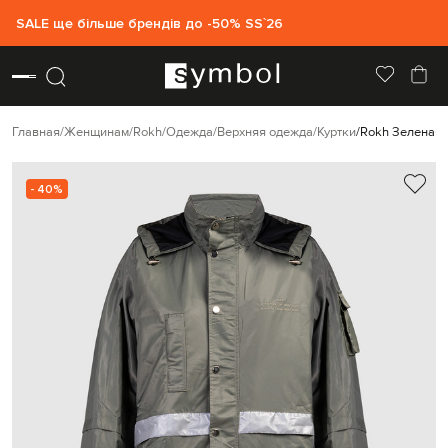
SALE ще більше брендів до -50% SS`26
Главная
Женщинам
Rokh
Одежда
Верхняя одежда
Куртки
Rokh Зеленая 
- 40%