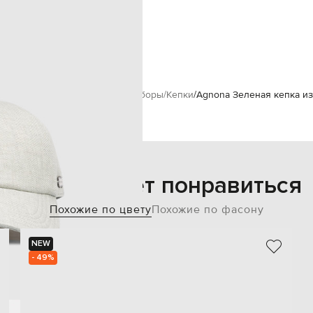
эластичный ремешок
М
18х7 см
сухая чистка
gnona
Аксессуары
Головные уборы
Кепки
Agnona Зеленая кепка из
Также может понравиться
Похожие по цвету
Похожие по фасону
NEW
- 49%