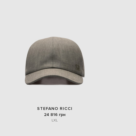
EUR
Slovakia
€
EUR
Slovenia
€
EUR
Spain
€
EUR
Sweden
€
UAH
Ukraine
₴
EUR
Other
€
STEFANO RICCI
24 816 грн
L
XL