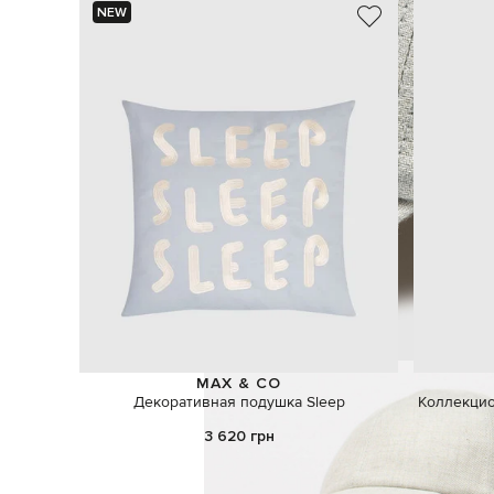
NEW
MAX & CO
Декоративная подушка Sleep
Коллекцио
3 620 грн