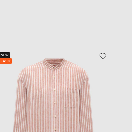
NEW
NEW
- 49%
- 49%