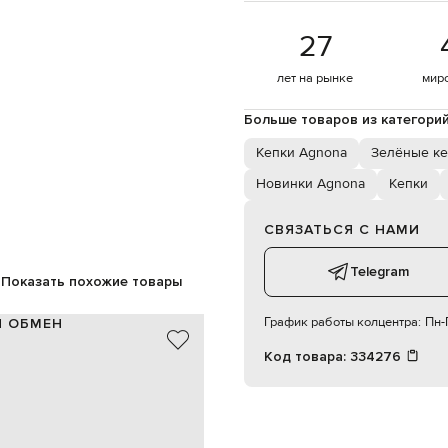
27
лет на рынке
мир
Больше товаров из категори
Кепки Agnona
Зелёные ке
Новинки Agnona
Кепки
СВЯЗАТЬСЯ С НАМИ
Telegram
Показать похожие товары
График работы колцентра:
Пн-П
И ОБМЕН
Код товара:
334276
100% лен
85% полиэстер, 15% полиуретан
Италия
зеленый
металлический логотип