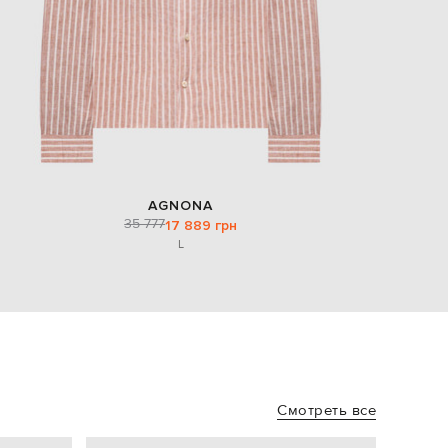
AGNONA
35 777
17 889 грн
L
Смотреть все