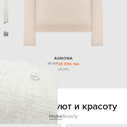
AGNONA
51 391
25 696 грн
L
XL
XXL
Добавьте уют и красоту
Home
Beauty