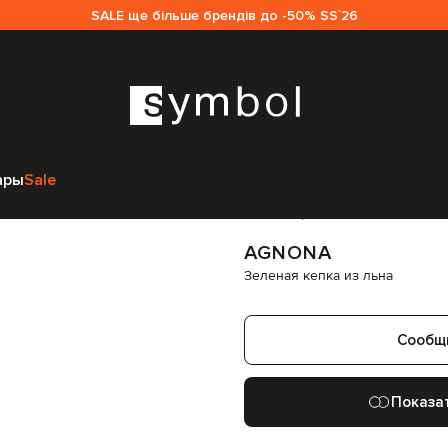
SALE ще більше брендів до -50% SS`26
gnona
Аксессуары
Головные уборы
Кепки
Agnona Зеленая кепка из
ары
Sale
Код товара:
334276
AGNONA
Зеленая кепка из льна
Сообщ
Показа