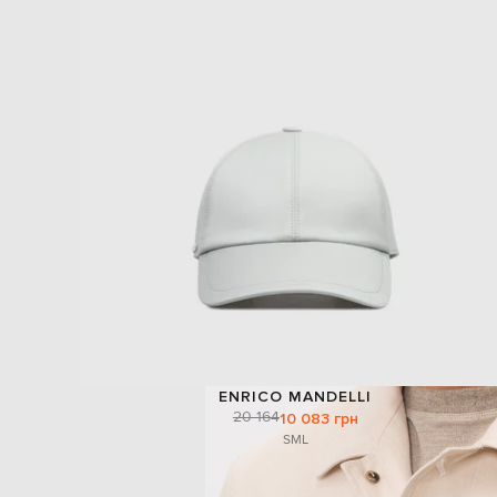
ENRICO MANDELLI
20 164
10 083 грн
S
M
L