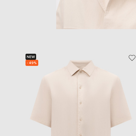
NEW
- 49%