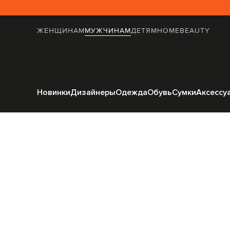
ЖЕНЩИНАМ
МУЖЧИНАМ
ДЕТЯМ
HOME
BEAUTY
Главная
Мужчинам
A
Новинки
Дизайнеры
Одежда
Обувь
Сумки
Аксессу