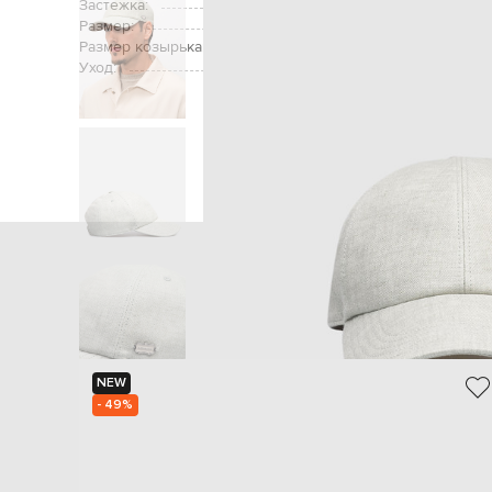
Застежка:
Размер:
Размер козырька:
Уход:
Главная
Мужчинам
A
NEW
- 49%