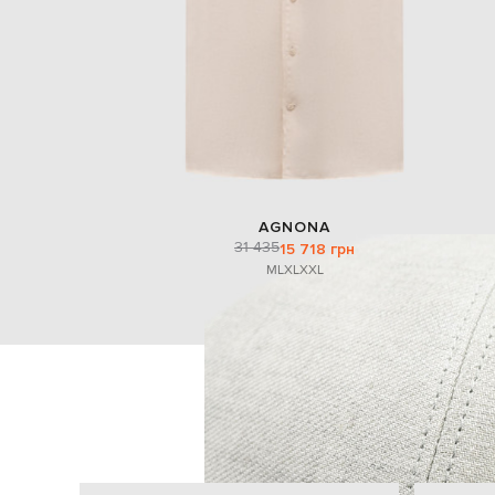
AGNONA
31 435
15 718 грн
M
L
XL
XXL