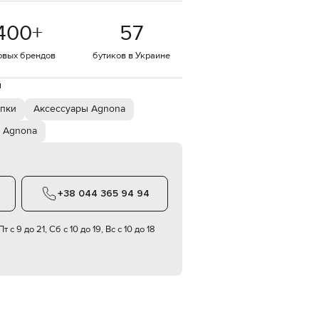
EUR
400
+
57
Denmark
€
овых брендов
бутиков в Украине
EUR
Estonia
€
й
EUR
пки
Аксессуары Agnona
Finland
€
Agnona
EUR
France
€
EUR
+38 044 365 94 94
Germany
€
т с 9 до 21, Сб с 10 до 19, Вс с 10 до 18
EUR
Greece
€
EUR
Hungary
€
EUR