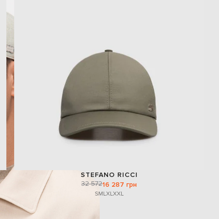
STEFANO RICCI
32 572
16 287 грн
S
M
L
XL
XXL