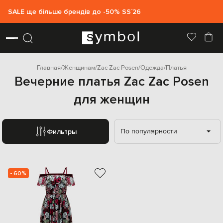
SALE ще більше брендів до -50% SS`26
Главная
Женщинам
Zac Zac Posen
Одежда
Платья
Вечерние платья Zac Zac Posen
для женщин
По популярности
Фильтры
- 60%