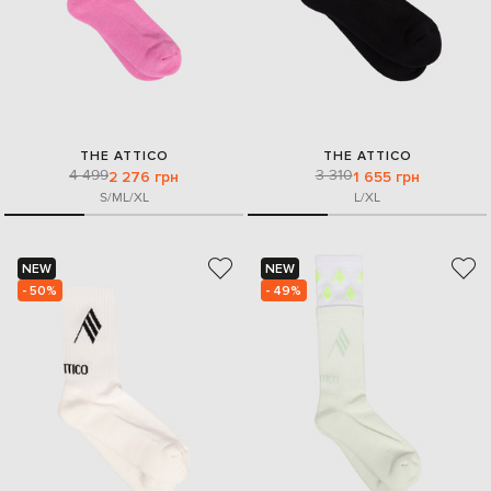
THE ATTICO
THE ATTICO
4 499
3 310
2 276 грн
1 655 грн
S/M
L/XL
L/XL
NEW
NEW
- 50%
- 49%