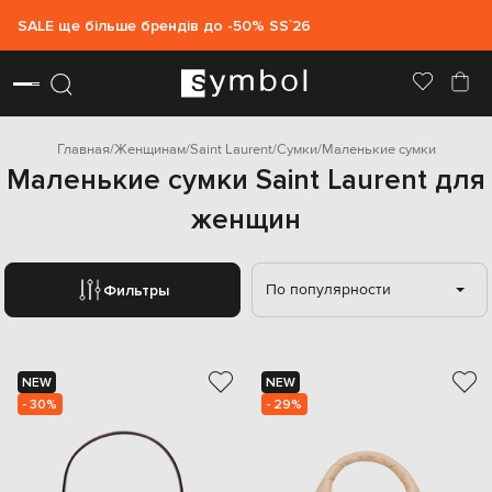
SALE ще більше брендів до -50% SS`26
Главная
Женщинам
Saint Laurent
Сумки
Маленькие сумки
Маленькие сумки Saint Laurent для
женщин
По популярности
Фильтры
NEW
NEW
- 30%
- 29%