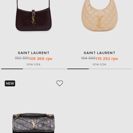
SAINT LAURENT
SAINT LAURENT
150 551
164 666
105 366 грн
115 292 грн
one size
one size
NEW