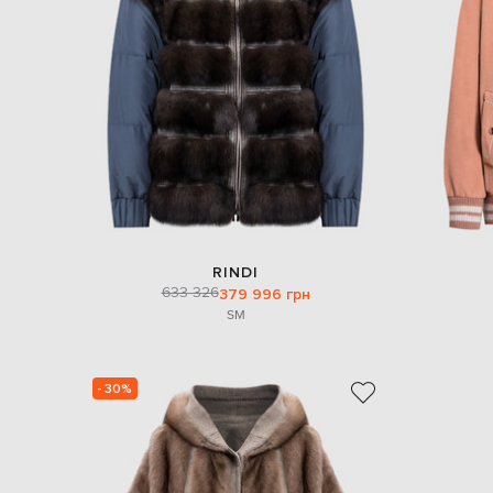
RINDI
633 326
379 996 грн
S
M
- 30%