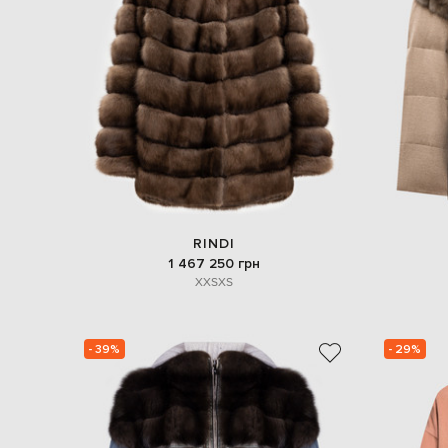
RINDI
1 467 250 грн
XXS
XS
- 39%
- 29%