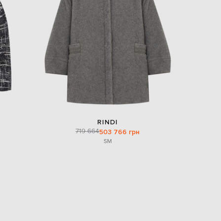
Italy
€
EUR
Latvia
€
EUR
Lithuania
€
EUR
Luxembourg
€
EUR
Netherlands
RINDI
€
719 664
503 766 грн
S
M
PLN
Poland
zł
EUR
Portugal
€
EUR
Romania
€