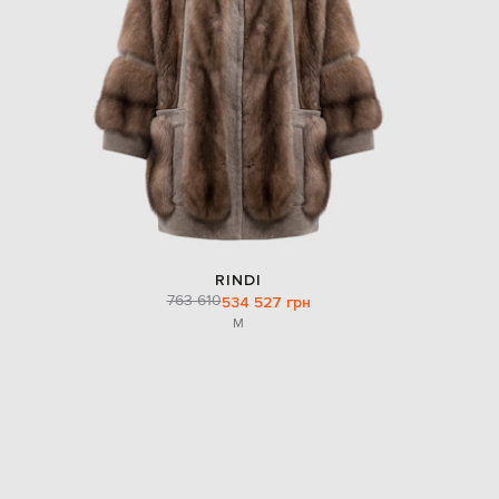
RINDI
763 610
534 527 грн
M