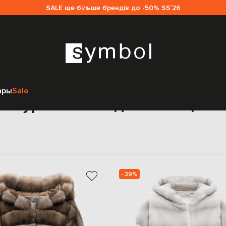
SALE ще більше брендів до -50% SS`26
Главная
Женщинам
Rindi
Одежда
Верхняя одежда
ары
Sale
Куртки Rindi для женщин
- 39%