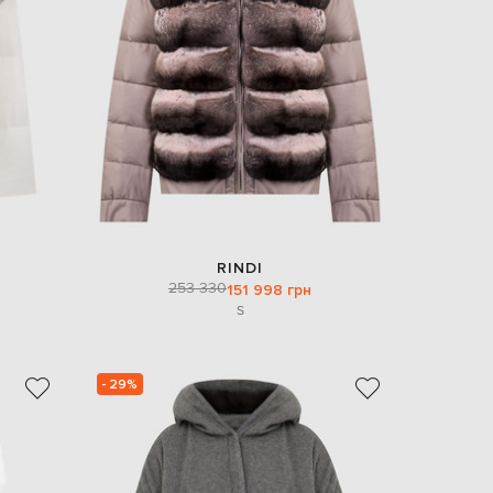
EUR
Denmark
€
EUR
Estonia
€
EUR
Finland
€
EUR
France
€
RINDI
253 330
151 998 грн
EUR
Germany
S
€
EUR
Greece
€
- 29%
EUR
Hungary
€
EUR