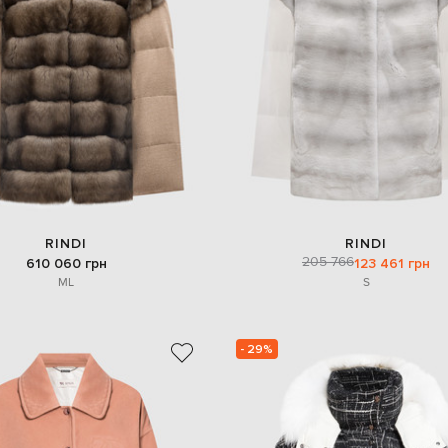
RINDI
RINDI
205 766
610 060 грн
123 461 грн
M
L
S
- 29%