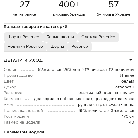
27
400
+
57
лет на рынке
мировых брендов
бутиков в Украине
Больше товаров из категорий
Шорты Peserico
Белые шорты
Одежда Peserico
Новинки Peserico
Шорты
Peserico
ДЕТАЛИ И УХОД
Состав
52% хлопок, 26% лен, 21% вискоза, 1% полиамид
Производство
Италия
Цвет
белый
Декор
отвороты
Застежка
эластичный пояс на шнурке
Карманы
два кармана в боковых швах, два задних кармана
Уход
ручная стирка, сухая чистка
Подкладка деталей
65% полиэстер, 35% хлопок
Рост модели
176 см
Размер на модели
40
Параметры модели