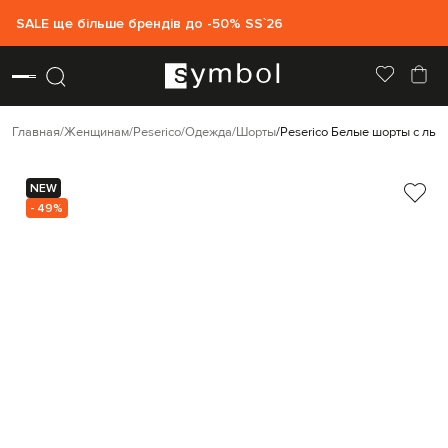
SALE ще більше брендів до -50% SS`26
Главная
Женщинам
Peserico
Одежда
Шорты
Peserico Белые шорты с льн
NEW
- 49%