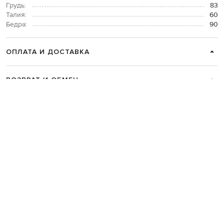
Грудь:
83
Талия:
60
Бедра:
90
ОПЛАТА И ДОСТАВКА
ВОЗВРАТ И ОБМЕН
СВЯЗАТЬСЯ С НАМИ
Telegram
+38 044 365 94 94
График работы колцентра:
Пн-Пт с 9 до 21, Сб с 10 до 19, Вс с 10
до 18
Код товара:
329208