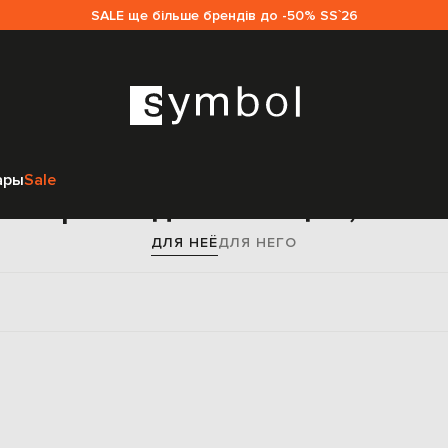
SALE ще більше брендів до -50% SS`26
Главная
Женщинам
Одежда
Брюки
Узкие брюки
Кашемир
ары
Sale
ие брюки для женщин, каш
ДЛЯ НЕЁ
ДЛЯ НЕГО