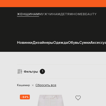
ЖЕНЩИНАМ
МУЖЧИНАМ
ДЕТЯМ
HOME
BEAUTY
Новинки
Дизайнеры
Одежда
Обувь
Сумки
Аксессу
Узк
Фильтры
1
Сбросить все
Кашемир
- 84%