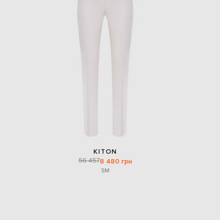
KITON
56 457
8 480 грн
S
M