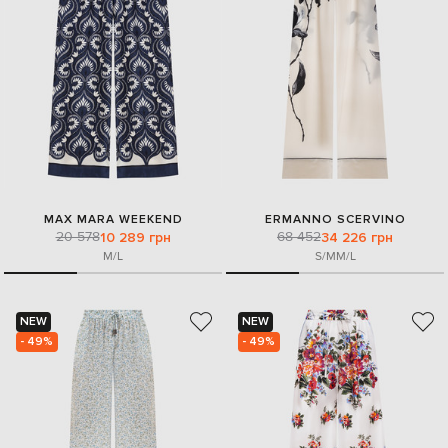
MAX MARA WEEKEND
ERMANNO SCERVINO
20 578
68 452
10 289 грн
34 226 грн
M/L
S/M
M/L
NEW
NEW
- 49%
- 49%