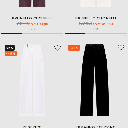
BRUNELLO CUCINELLI
BRUNELLO CUCINELLI
94 147
107 951
65 919 грн
75 586 грн
XS
S
M
NEW
- 40%
- 49%
PESERICO
ERMANNO SCERVINO