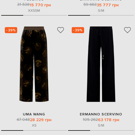
31 538
59 663
15 770 грн
35 777 грн
XXS
S
M
S/M
- 39%
- 39%
UMA WANG
ERMANNO SCERVINO
47 048
105 262
28 229 грн
63 178 грн
XS
S/M