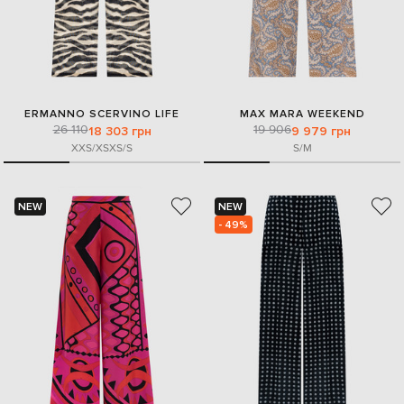
ERMANNO SCERVINO LIFE
MAX MARA WEEKEND
26 110
19 906
18 303 грн
9 979 грн
XXS/XS
XS/S
S/M
NEW
NEW
- 49%