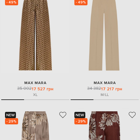
- 49%
- 49%
MAX MARA
MAX MARA
35 002
34 382
17 527 грн
17 217 грн
XL
M/L
L
NEW
NEW
- 29%
- 29%