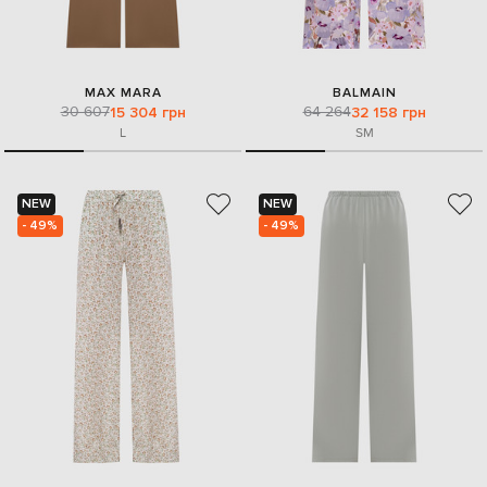
MAX MARA
BALMAIN
30 607
64 264
15 304 грн
32 158 грн
L
S
M
NEW
NEW
- 49%
- 49%