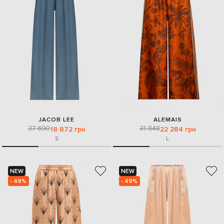
JACOB LEE
ALEMAIS
37 690
31 848
18 872 грн
22 284 грн
S
L
NEW
NEW
- 49%
- 49%