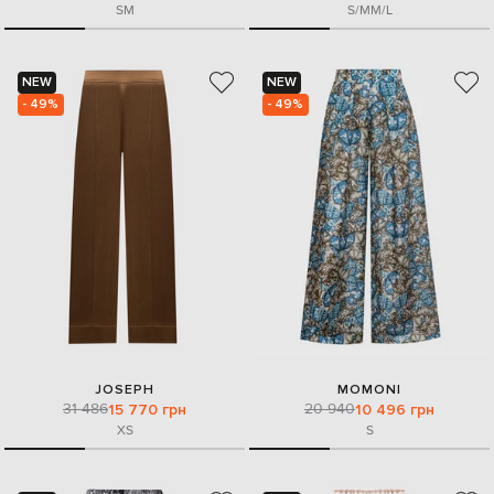
S
M
S/M
M/L
NEW
NEW
- 49%
- 49%
JOSEPH
MOMONI
31 486
20 940
15 770 грн
10 496 грн
XS
S