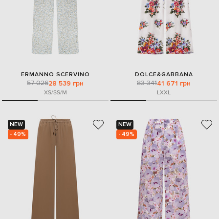
ERMANNO SCERVINO
DOLCE&GABBANA
57 026
83 341
28 539 грн
41 671 грн
XS/S
S/M
L
XXL
NEW
NEW
- 49%
- 49%