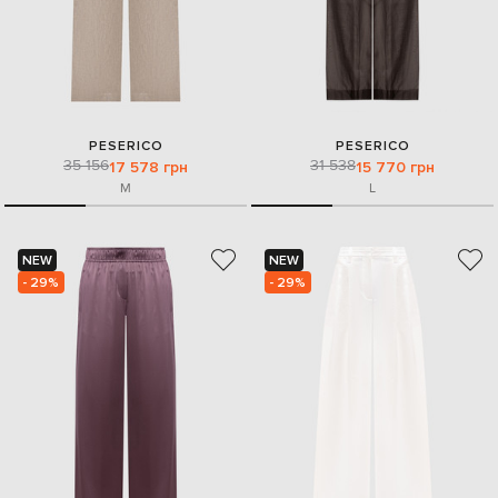
PESERICO
PESERICO
35 156
31 538
17 578 грн
15 770 грн
M
L
NEW
NEW
- 29%
- 29%