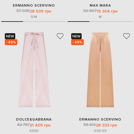
ERMANNO SCERVINO
MAX MARA
57 026
30 607
28 539 грн
15 304 грн
S/M
M
NEW
NEW
- 49%
- 49%
DOLCE&GABBANA
ERMANNO SCERVINO
42 757
56 613
21 405 грн
28 333 грн
XXS
S
XXS/XS