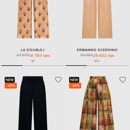
LA DOUBLEJ
ERMANNO SCERVINO
29 573
59 663
14 787 грн
29 832 грн
M
M/L
NEW
NEW
- 49%
- 49%