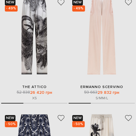
NEW
NEW
- 49%
- 49%
THE ATTICO
ERMANNO SCERVINO
52 838
59 663
26 420 грн
29 832 грн
XS
S/M
M/L
NEW
NEW
- 50%
- 50%