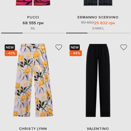
PUCCI
ERMANNO SCERVINO
59 663
68 555 грн
29 832 грн
M
L
S/M
M/L
NEW
NEW
- 40%
- 49%
CHRISTY LYNN
VALENTINO