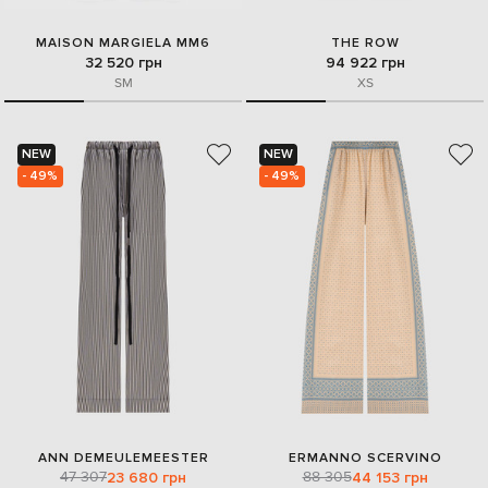
MAISON MARGIELA MM6
THE ROW
32 520 грн
94 922 грн
S
M
XS
NEW
NEW
- 49%
- 49%
ANN DEMEULEMEESTER
ERMANNO SCERVINO
47 307
88 305
23 680 грн
44 153 грн