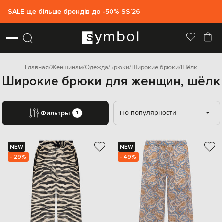
SALE ще більше брендів до -50% SS`26
Главная
Женщинам
Одежда
Брюки
Широкие брюки
Шёлк
Широкие брюки для женщин, шёлк
По популярности
Фильтры
1
NEW
NEW
- 29%
- 49%