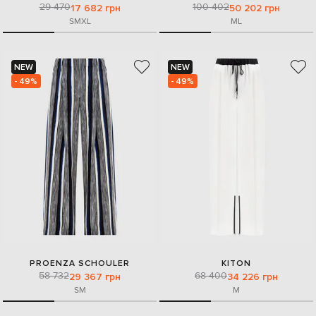
29 470
100 402
17 682 грн
50 202 грн
S
M
XL
M
L
NEW
NEW
- 49%
- 49%
PROENZA SCHOULER
KITON
58 732
68 400
29 367 грн
34 226 грн
S
M
M