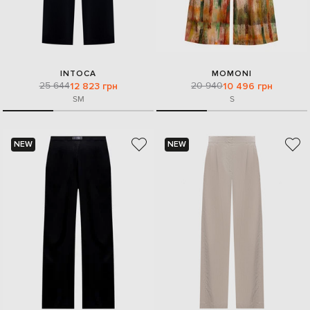
INTOCA
MOMONI
25 644
20 940
12 823 грн
10 496 грн
S
M
S
NEW
NEW