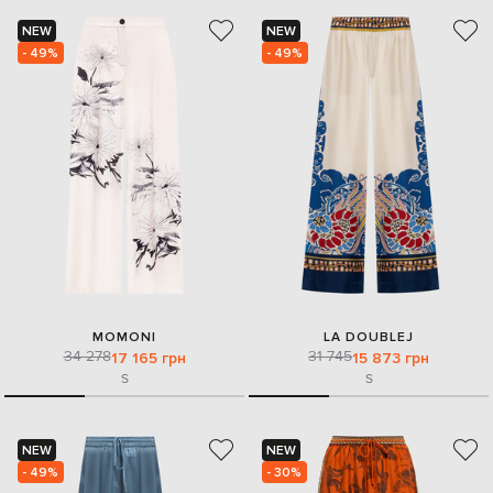
NEW
NEW
- 49%
- 49%
MOMONI
LA DOUBLEJ
34 278
31 745
17 165 грн
15 873 грн
S
S
NEW
NEW
- 49%
- 30%