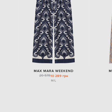
MAX MARA WEEKEND
M
20 578
10 289 грн
M/L