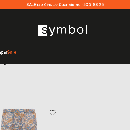
SALE ще більше брендів до -50% SS`26
Главная
Женщинам
Max Mara Weekend
Одежда
Брюки
ары
Sale
брюки Max Mara Weekend д