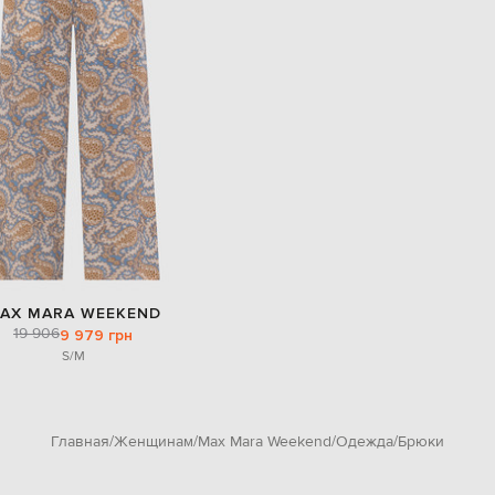
AX MARA WEEKEND
19 906
9 979 грн
S/M
Главная
Женщинам
Max Mara Weekend
Одежда
Брюки