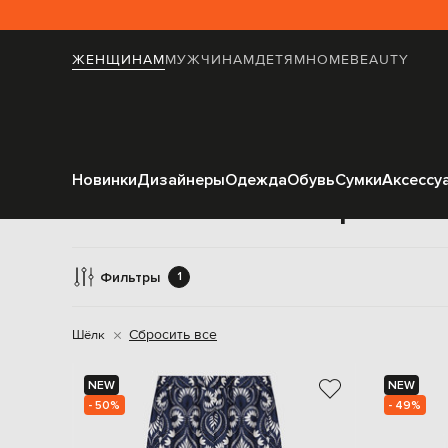
ЖЕНЩИНАМ
МУЖЧИНАМ
ДЕТЯМ
HOME
BEAUTY
Новинки
Дизайнеры
Одежда
Обувь
Сумки
Аксессу
Широкие 
Фильтры
1
Сбросить все
Шёлк
NEW
NEW
- 50%
- 49%