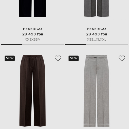
PESERICO
PESERICO
29 493 грн
29 493 грн
XXS
XS
S
M
XS
S
...
XL
XXL
NEW
NEW