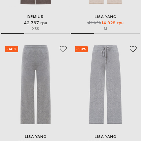
DEMIUR
LISA YANG
24 845
42 767 грн
14 928 грн
XS
S
M
- 40%
- 39%
LISA YANG
LISA YANG