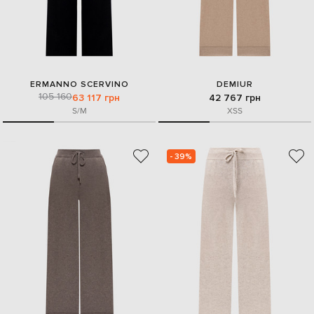
ERMANNO SCERVINO
DEMIUR
105 160
63 117 грн
42 767 грн
S/M
XS
S
- 39%