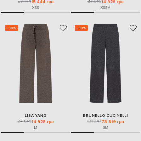
25 774
24 845
15 444 грн
14 928 грн
XS
S
XS
S
M
- 39%
- 39%
LISA YANG
BRUNELLO CUCINELLI
24 845
131 347
14 928 грн
78 819 грн
M
S
M