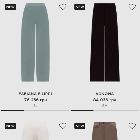
NEW
NEW
FABIANA FILIPPI
AGNONA
76 236 грн
84 036 грн
S
L
S
M
NEW
NEW