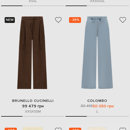
XS
S
L
XXS
XS
S
L
NEW
- 39%
BRUNELLO CUCINELLI
COLOMBO
83 416
99 479 грн
50 050 грн
XXS
XS
S
M
L