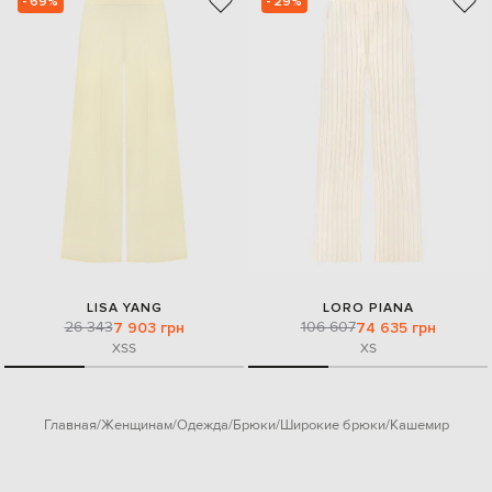
- 69%
- 29%
LISA YANG
LORO PIANA
26 343
106 607
7 903 грн
74 635 грн
XS
S
XS
Главная
Женщинам
Одежда
Брюки
Широкие брюки
Кашемир