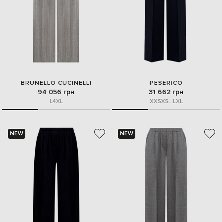
BRUNELLO CUCINELLI
PESERICO
94 056 грн
31 662 грн
L
4XL
XXS
XS
...
L
XL
NEW
NEW