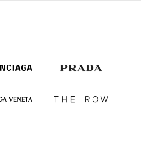
Italy
€
EUR
Latvia
€
EUR
Lithuania
€
EUR
Luxembourg
€
EUR
Netherlands
€
PLN
Poland
zł
EUR
Portugal
€
EUR
Romania
€