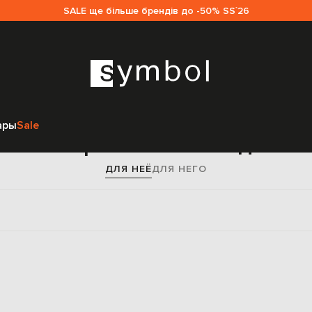
SALE ще більше брендів до -50% SS`26
Главная
Женщинам
Moncler
Одежда
Брюки
ары
Sale
енные брюки Moncler для ж
ДЛЯ НЕЁ
ДЛЯ НЕГО