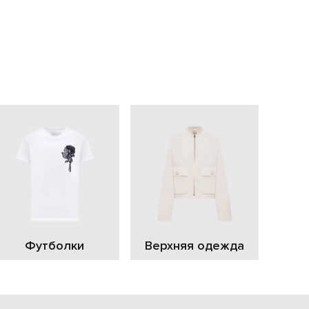
EUR
Slovakia
€
EUR
Slovenia
€
EUR
Spain
€
EUR
Sweden
€
UAH
Ukraine
₴
EUR
Other
€
Футболки
Верхняя одежда