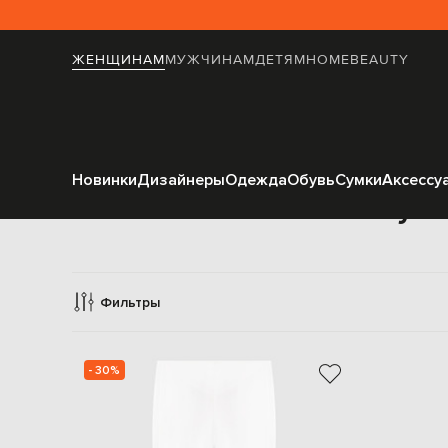
ЖЕНЩИНАМ
МУЖЧИНАМ
ДЕТЯМ
HOME
BEAUTY
Новинки
Дизайнеры
Одежда
Обувь
Сумки
Аксессу
Зауж
Фильтры
- 30%