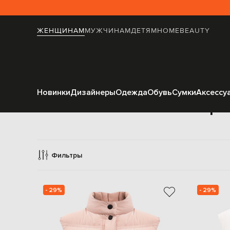
ЖЕНЩИНАМ
МУЖЧИНАМ
ДЕТЯМ
HOME
BEAUTY
Новинки
Дизайнеры
Одежда
Обувь
Сумки
Аксессу
Жилеты верхн
Фильтры
- 29%
- 29%