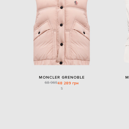
MONCLER GRENOBLE
M
68 969
48 289 грн
S