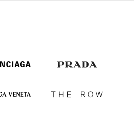
Italy
€
EUR
Latvia
€
EUR
Lithuania
€
EUR
Luxembourg
€
EUR
Netherlands
€
PLN
Poland
zł
EUR
Portugal
€
EUR
Romania
€