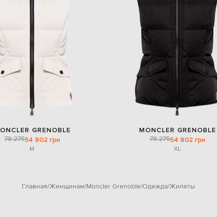
ONCLER GRENOBLE
MONCLER GRENOBLE
78 275
78 275
54 802 грн
54 802 грн
M
XL
Главная
Женщинам
Moncler Grenoble
Одежда
Жилеты