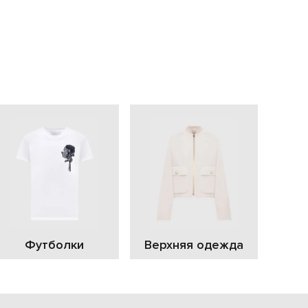
EUR
Slovakia
€
EUR
Slovenia
€
EUR
Spain
€
EUR
Sweden
€
UAH
Ukraine
₴
EUR
Other
€
Футболки
Верхняя одежда