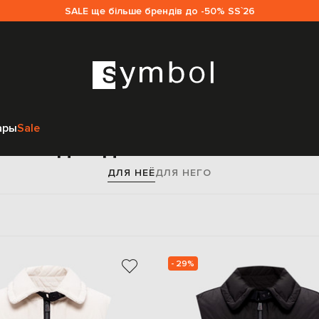
SALE ще більше брендів до -50% SS`26
Главная
Женщинам
Moncler Grenoble
Одежда
Жилеты
ары
Sale
яя одежда Moncler Grenob
ДЛЯ НЕЁ
ДЛЯ НЕГО
- 29%