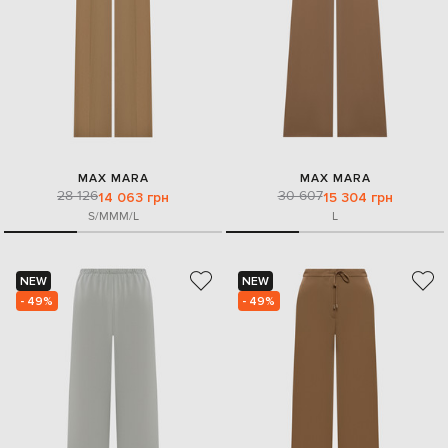
MAX MARA
MAX MARA
28 126
30 607
14 063 грн
15 304 грн
S/M
M
M/L
L
NEW
NEW
- 49%
- 49%