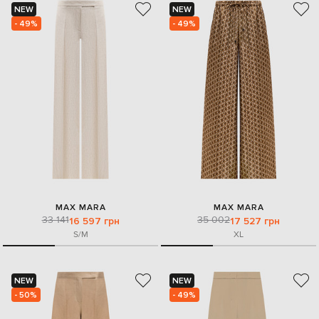
NEW
NEW
- 49%
- 49%
MAX MARA
MAX MARA
33 141
35 002
16 597 грн
17 527 грн
S/M
XL
NEW
NEW
- 50%
- 49%