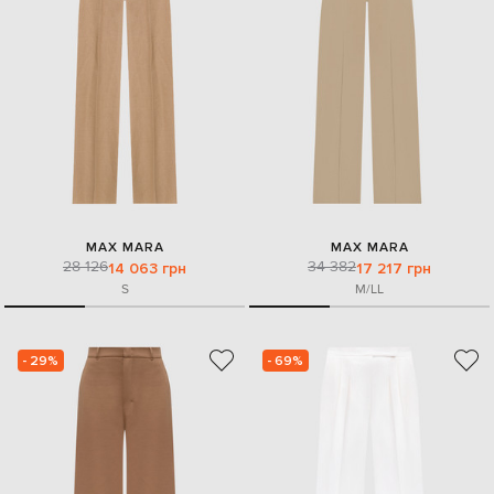
MAX MARA
MAX MARA
28 126
34 382
14 063 грн
17 217 грн
S
M/L
L
- 29%
- 69%