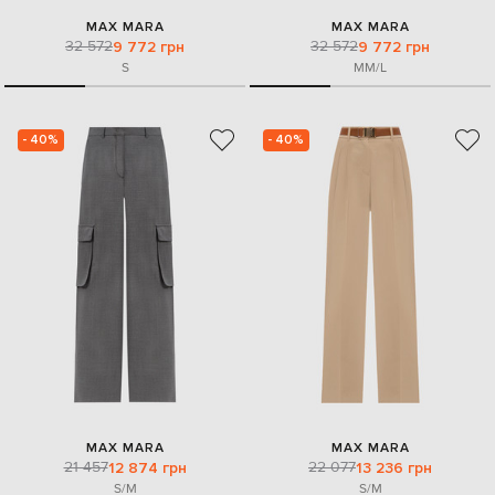
MAX MARA
MAX MARA
32 572
32 572
9 772 грн
9 772 грн
S
M
M/L
- 40%
- 40%
MAX MARA
MAX MARA
21 457
22 077
12 874 грн
13 236 грн
S/M
S/M