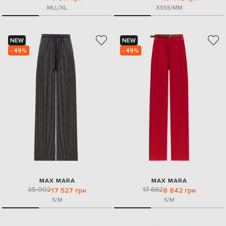
M
L
L/XL
XS
S
S/M
M
NEW
NEW
- 49%
- 49%
MAX MARA
MAX MARA
35 002
17 682
17 527 грн
8 842 грн
S/M
S/M