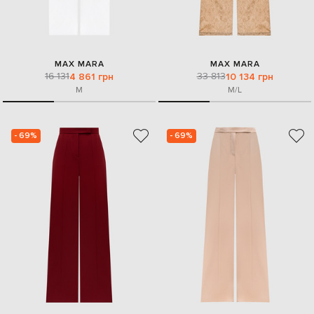
MAX MARA
MAX MARA
16 131
33 813
4 861 грн
10 134 грн
M
M/L
- 69%
- 69%