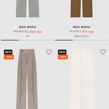
MAX MARA
MAX MARA
30 607
15 770
15 304 грн
7 911 грн
M
S
M
L
L/XL
XL
NEW
NEW
- 50%
- 50%