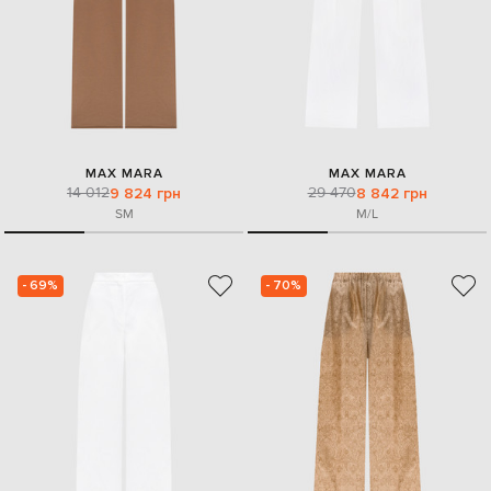
MAX MARA
MAX MARA
14 012
29 470
9 824 грн
8 842 грн
S
M
M/L
- 69%
- 70%