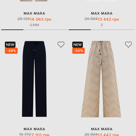
MAX MARA
MAX MARA
28 126
26 884
14 063 грн
13 442 грн
S/M
M
S
NEW
NEW
- 49%
- 50%
MAX MARA
MAX MARA
15 770
26 884
7 911 грн
13 442 грн