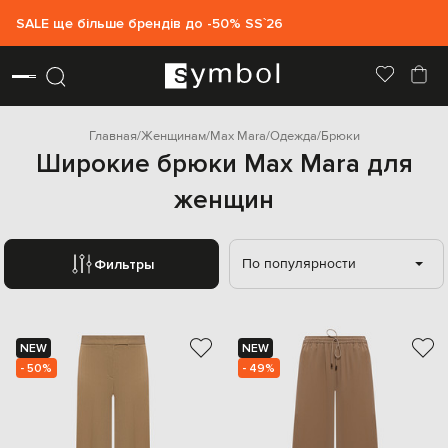
SALE ще більше брендів до -50% SS`26
Главная
Женщинам
Max Mara
Одежда
Брюки
Широкие брюки Max Mara для
женщин
По популярности
Фильтры
NEW
NEW
- 50%
- 49%