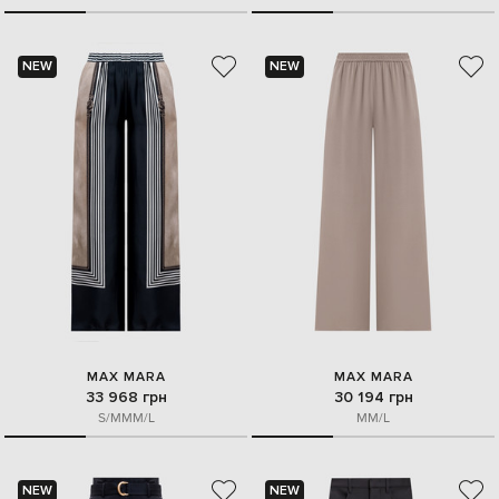
NEW
NEW
MAX MARA
MAX MARA
33 968 грн
30 194 грн
S/M
M
M/L
M
M/L
NEW
NEW