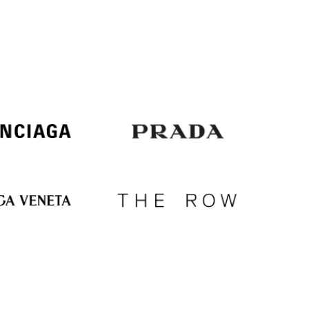
Italy
€
EUR
Latvia
€
EUR
Lithuania
€
EUR
Luxembourg
€
EUR
Netherlands
€
PLN
Poland
zł
EUR
Portugal
€
EUR
Romania
€