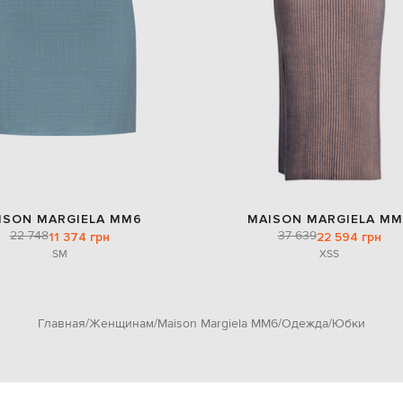
ISON MARGIELA MM6
MAISON MARGIELA MM
22 748
37 639
11 374 грн
22 594 грн
S
M
XS
S
Главная
Женщинам
Maison Margiela MM6
Одежда
Юбки