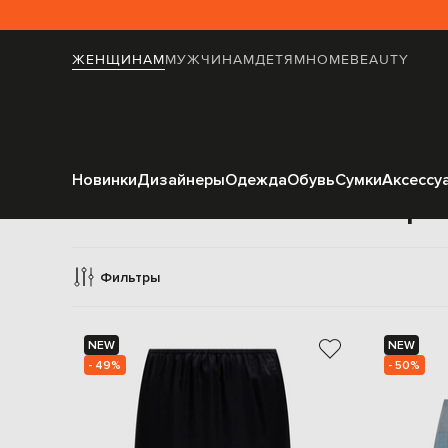
ЖЕНЩИНАМ
МУЖЧИНАМ
ДЕТЯМ
HOME
BEAUTY
Новинки
Дизайнеры
Одежда
Обувь
Сумки
Аксессу
Юбки пря
Фильтры
NEW
NEW
- 49%
- 50%