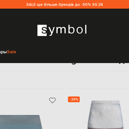
SALE ще більше брендів до -50% SS`26
Главная
Женщинам
Maison Margiela MM6
Одежда
Юбки
ары
Sale
мые Maison Margiela MM6 д
- 39%