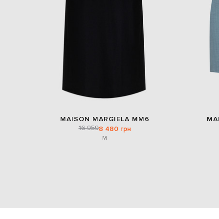
MAISON MARGIELA MM6
MA
16 959
8 480 грн
M