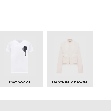
EUR
Slovakia
€
EUR
Slovenia
€
EUR
Spain
€
EUR
Sweden
€
UAH
Ukraine
₴
EUR
Other
Футболки
Верхняя одежда
€