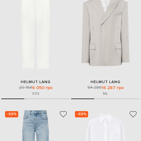
HELMUT LANG
HELMUT LANG
20 164
54 286
6 050 грн
16 287 грн
XXS
M
L
- 69%
- 69%