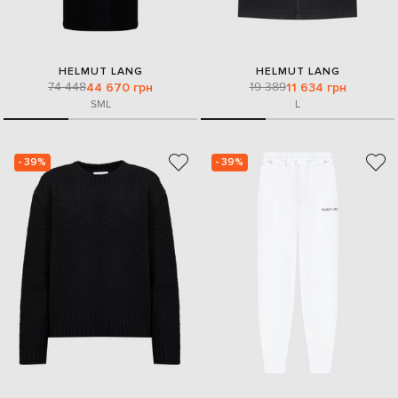
HELMUT LANG
HELMUT LANG
74 448
19 389
44 670 грн
11 634 грн
S
M
L
L
- 39%
- 39%