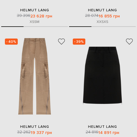
HELMUT LANG
HELMUT LANG
39 396
28 074
23 628 грн
16 855 грн
XS
S
M
XXS
XS
- 40%
- 39%
HELMUT LANG
HELMUT LANG
32 262
24 816
19 337 грн
14 891 грн