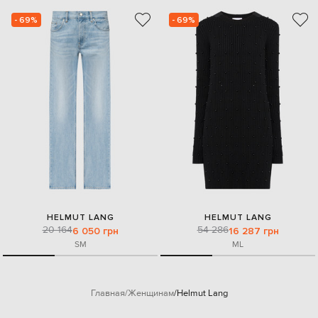
- 69%
- 69%
HELMUT LANG
HELMUT LANG
20 164
54 286
6 050 грн
16 287 грн
S
M
M
L
Главная
Женщинам
Helmut Lang