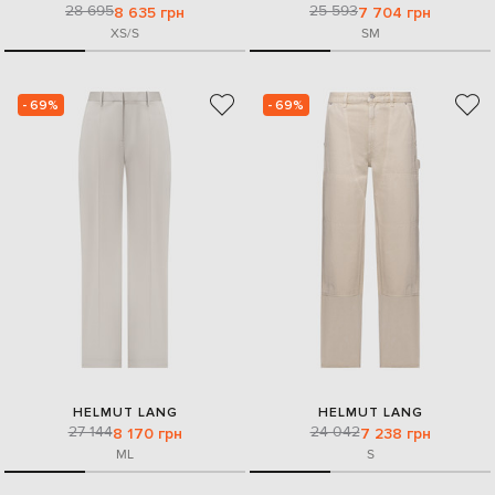
28 695
25 593
8 635 грн
7 704 грн
XS/S
S
M
- 69%
- 69%
HELMUT LANG
HELMUT LANG
27 144
24 042
8 170 грн
7 238 грн
M
L
S