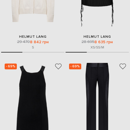
HELMUT LANG
HELMUT LANG
29 470
28 695
8 842 грн
8 635 грн
S
XS/S
S/M
- 69%
- 69%