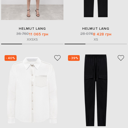
HELMUT LANG
HELMUT LANG
36 760
28 074
11 065 грн
8 428 грн
XXS
XS
XS
- 40%
- 39%