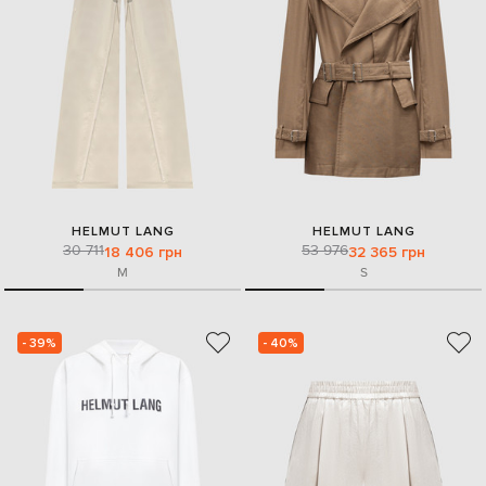
HELMUT LANG
HELMUT LANG
30 711
53 976
18 406 грн
32 365 грн
M
S
- 39%
- 40%