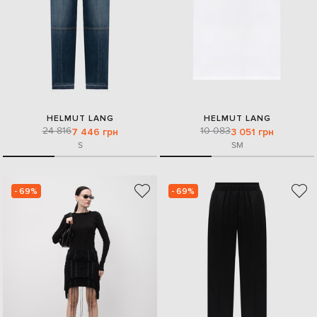
HELMUT LANG
HELMUT LANG
24 816
10 083
7 446 грн
3 051 грн
S
S
M
- 69%
- 69%