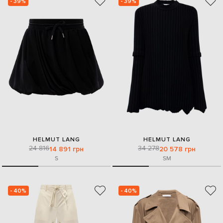
- 39%
- 39%
HELMUT LANG
HELMUT LANG
24 816
34 278
14 891 грн
20 578 грн
S
S
M
- 40%
- 40%