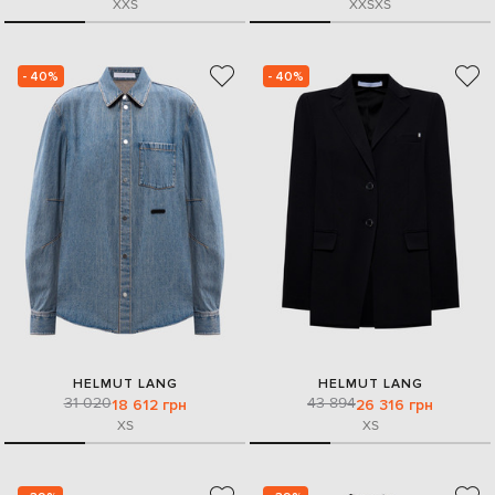
XXS
XXS
XS
- 40%
- 40%
HELMUT LANG
HELMUT LANG
31 020
43 894
18 612 грн
26 316 грн
XS
XS