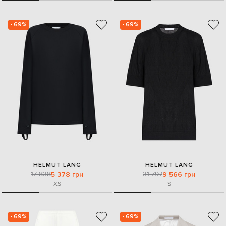
- 69%
- 69%
HELMUT LANG
HELMUT LANG
17 838
31 797
5 378 грн
9 566 грн
XS
S
- 69%
- 69%