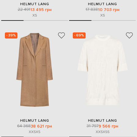
HELMUT LANG
HELMUT LANG
22 491
17 838
13 495 грн
10 703 грн
XS
XS
- 39%
- 69%
HELMUT LANG
HELMUT LANG
64 368
31 797
38 621 грн
9 566 грн
XXS
XS
XXS
XS
S