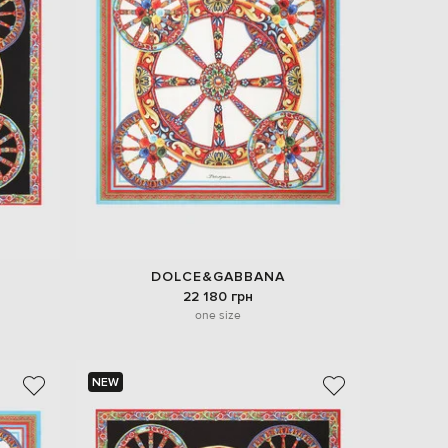
EUR
Slovakia
€
EUR
Slovenia
€
EUR
Spain
€
EUR
Sweden
€
UAH
Ukraine
DOLCE&GABBANA
₴
22 180 грн
one size
EUR
Other
€
NEW