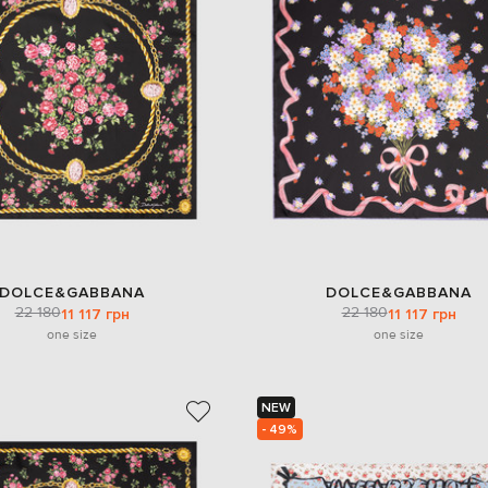
DOLCE&GABBANA
DOLCE&GABBANA
22 180
22 180
11 117 грн
11 117 грн
one size
one size
NEW
- 49%