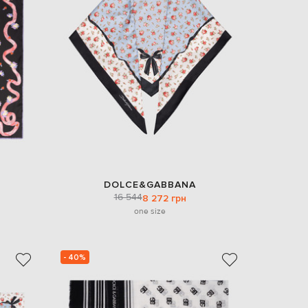
EUR
Denmark
€
EUR
Estonia
€
EUR
Finland
€
EUR
France
€
EUR
DOLCE&GABBANA
Germany
16 544
8 272 грн
€
one size
EUR
Greece
€
- 40%
EUR
Hungary
€
EUR