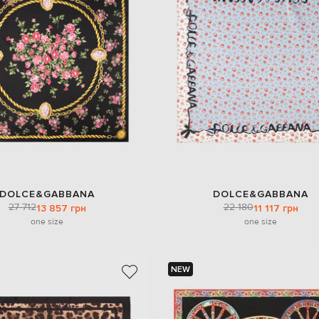
DOLCE&GABBANA
DOLCE&GABBANA
27 712
22 180
13 857 грн
11 117 грн
one size
one size
NEW