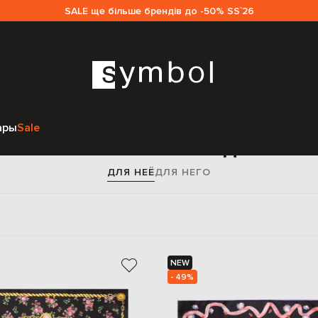
SALE ще більше брендів до -50% SS`26
Главная
Женщинам
Dolce&Gabbana
Аксессуары
Платки
ары
Sale
тки Dolce&Gabbana для же
ДЛЯ НЕЁ
ДЛЯ НЕГО
NEW
- 49%