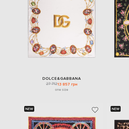
DOLCE&GABBANA
27 712
13 857 грн
one size
NEW
NEW