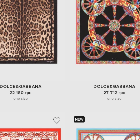
DOLCE&GABBANA
DOLCE&GABBANA
22 180 грн
27 712 грн
one size
one size
NEW