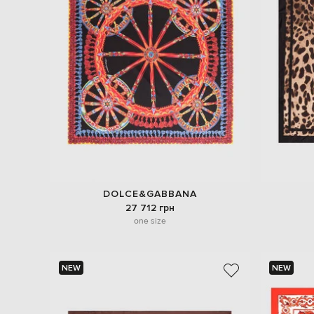
DOLCE&GABBANA
27 712 грн
one size
NEW
NEW