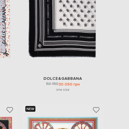
Italy
€
EUR
Latvia
€
EUR
Lithuania
€
EUR
Luxembourg
€
EUR
Netherlands
€
DOLCE&GABBANA
50 150
PLN
30 090 грн
Poland
one size
zł
EUR
Portugal
€
NEW
EUR
Romania
€