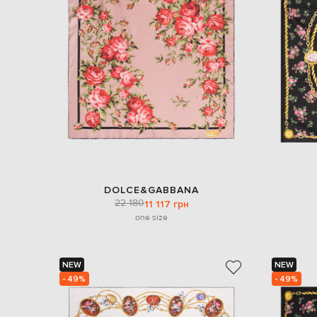
DOLCE&GABBANA
22 180
11 117 грн
one size
NEW
NEW
- 49%
- 49%