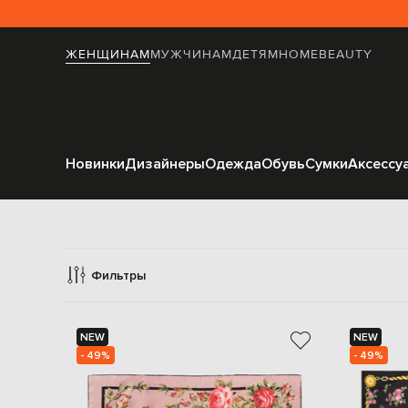
ЖЕНЩИНАМ
МУЖЧИНАМ
ДЕТЯМ
HOME
BEAUTY
Новинки
Дизайнеры
Одежда
Обувь
Сумки
Аксессу
Пла
Фильтры
NEW
NEW
- 49%
- 49%