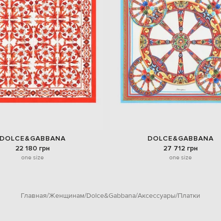
DOLCE&GABBANA
DOLCE&GABBANA
22 180 грн
27 712 грн
one size
one size
Главная
Женщинам
Dolce&Gabbana
Аксессуары
Платки