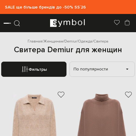
SALE ще більше брендів до -50% SS`26
Главная
Женщинам
Demiur
Одежда
Свитера
Свитера Demiur для женщин
По популярности
Фильтры