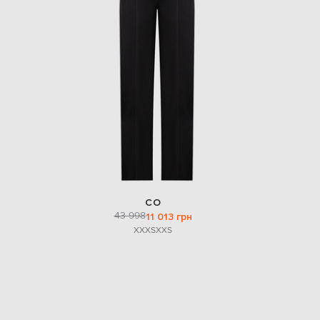
CO
43 998
11 013 грн
XXXS
XXS