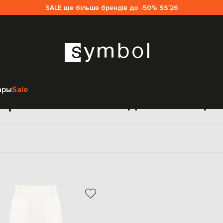
SALE ще більше брендів до -50% SS`26
Главная
Женщинам
CO
Одежда
Брюки
ары
Sale
Брюки клеш CO для женщи