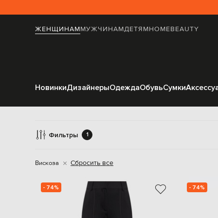
ЖЕНЩИНАМ
МУЖЧИНАМ
ДЕТЯМ
HOME
BEAUTY
Новинки
Дизайнеры
Одежда
Обувь
Сумки
Аксессу
Фильтры
1
Сбросить все
Вискоза
- 74%
- 74%