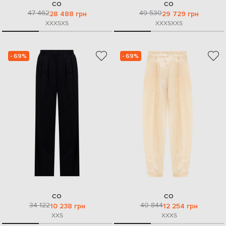
CO
CO
47 462
49 530
28 488 грн
29 729 грн
XXXS
XS
XXXS
XXS
- 69%
- 69%
CO
CO
34 122
40 844
10 238 грн
12 254 грн
XXS
XXXS