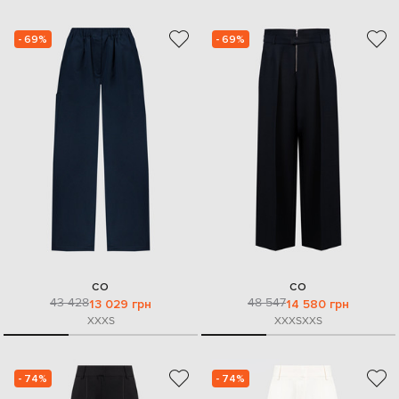
- 69%
- 69%
CO
CO
43 428
48 547
13 029 грн
14 580 грн
XXXS
XXXS
XXS
- 74%
- 74%