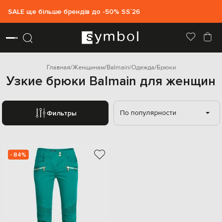
SALE ще більше брендів до -50% SS`26
Главная
Женщинам
Balmain
Одежда
Брюки
Узкие брюки Balmain для женщин
По популярности
Фильтры
- 84%