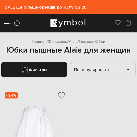
SALE ще більше брендів до -50% SS`26
Главная
Женщинам
Alaia
Одежда
Юбки
Юбки пышные Alaia для женщин
По популярности
Фильтры
- 84%