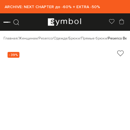
ARCHIVE: NEXT CHAPTER до -60% + EXTRA -50%
Главная
Женщинам
Peserico
Одежда
Брюки
Прямые брюки
Peserico Ве
- 39%