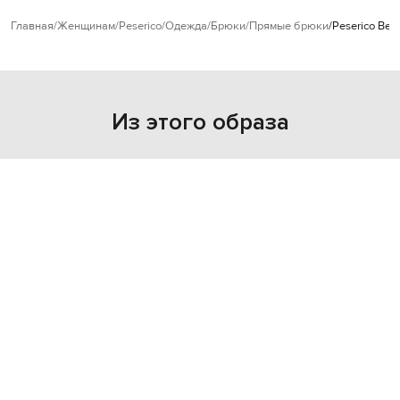
Главная
Женщинам
Peserico
Одежда
Брюки
Прямые брюки
Peserico Ве
Из этого образа
- 29%
PESERICO