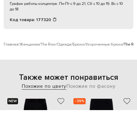
График работы колцентра:
Пн-Пт с 9 до 21, Сб с 10 до 19, Вс с 10
до 18
Код товара:
177320
Главная
Женщинам
The Row
Одежда
Брюки
Укороченные брюки
The Ro
Также может понравиться
Похожие по цвету
Похожие по фасону
NEW
- 39%