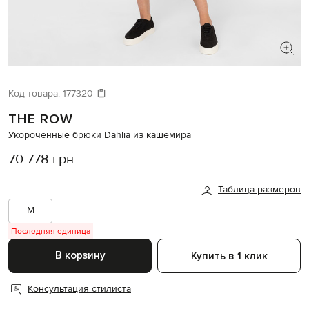
ИЩЕТЕ НОВЫЙ ОБРАЗ?
Давайте подберем что-то еще
Код товара:
177320
THE ROW
Похожие товары
Укороченные брюки Dahlia из кашемира
70 778 грн
Таблица размеров
M
Последняя единица
В корзину
Купить в 1 клик
Консультация стилиста