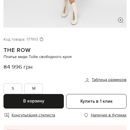
ИЩЕТЕ НОВЫЙ ОБРАЗ?
Давайте подберем что-то еще
Код товара:
177913
THE ROW
Похожие товары
Платье миди Tullie свободного кроя
84 996 грн
Таблица размеров
S
M
В корзину
Купить в 1 клик
Консультация стилиста
Наличие в бутиках