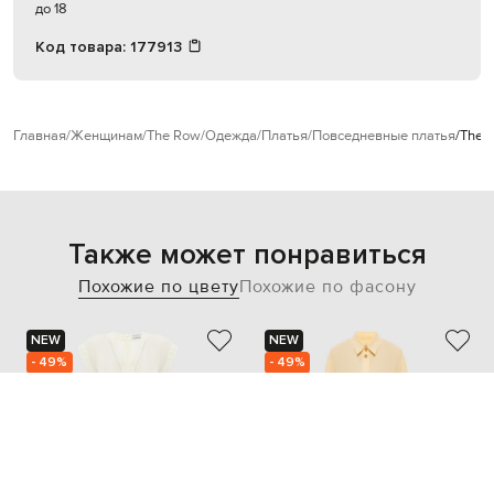
до 18
Код товара:
177913
Главная
Женщинам
The Row
Одежда
Платья
Повседневные платья
The 
Также может понравиться
Похожие по цвету
Похожие по фасону
NEW
NEW
- 49%
- 49%