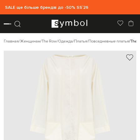
SALE ще більше брендів до -50% SS`26
Главная
Женщинам
The Row
Одежда
Платья
Повседневные платья
The 