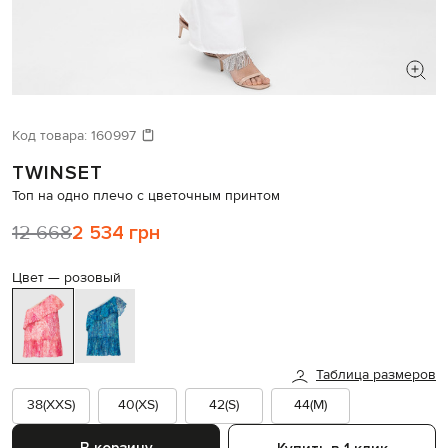
ИЩЕТЕ НОВЫЙ ОБРАЗ?
Давайте подберем что-то еще
Код товара:
160997
TWINSET
Похожие товары
Топ на одно плечо с цветочным принтом
12 668
2 534 грн
Цвет —
розовый
Таблица размеров
38(XXS)
40(XS)
42(S)
44(M)