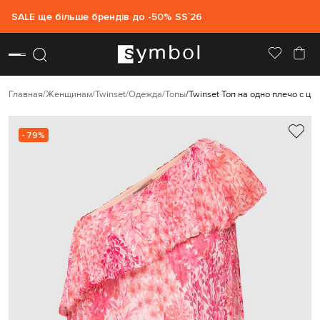
SALE ще більше брендів до -50% SS`26
Главная
Женщинам
Twinset
Одежда
Топы
Twinset Топ на одно плечо с ц
- 79%