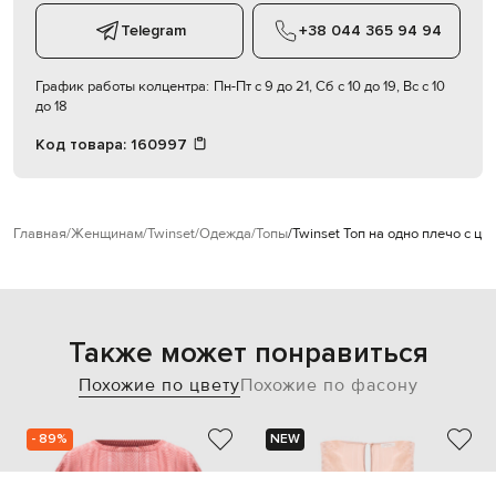
Telegram
+38 044 365 94 94
График работы колцентра:
Пн-Пт с 9 до 21, Сб с 10 до 19, Вс с 10
до 18
Код товара:
160997
Главная
Женщинам
Twinset
Одежда
Топы
Twinset Топ на одно плечо с ц
Также может понравиться
Похожие по цвету
Похожие по фасону
- 89%
NEW