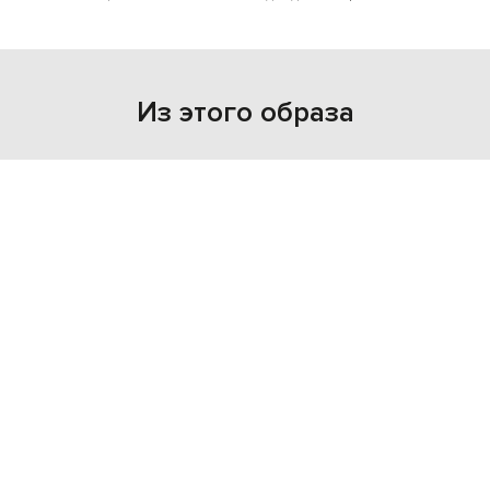
Из этого образа
NEW
NEW
- 49%
LOULOU DE SAISON
LOULOU DE SAISON
14 063
17 682 грн
7 032 грн