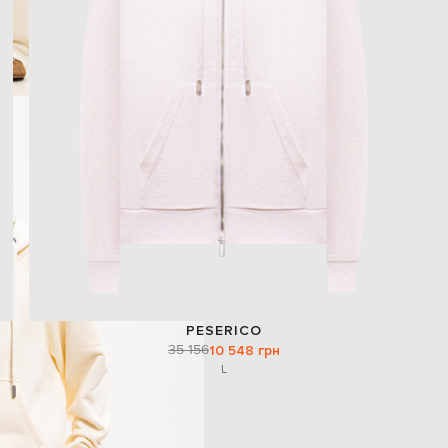
PESERICO
35 156
10 548 грн
L