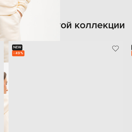
Также из этой коллекции
NEW
- 49%