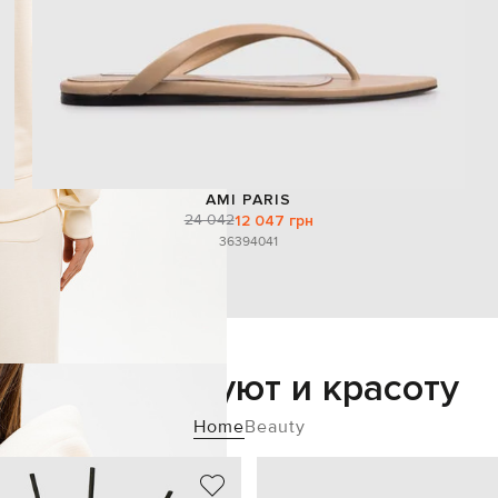
AMI PARIS
24 042
12 047 грн
36
39
40
41
Добавьте уют и красоту
Home
Beauty