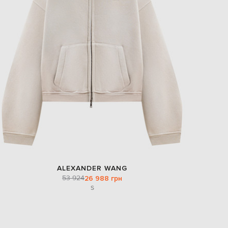
ALEXANDER WANG
53 924
26 988 грн
S