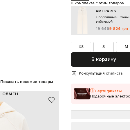
В комплекте с этим товаром
AMI PARIS
Спортивные штаны ц
эмблемой
19 646
9 824 грн
XS
S
M
В корзину
Консультация стилиста
Показать похожие товары
Сертификаты
И ОБМЕН
Подарочные электр
лопок / 98% хлопок, 2% эластан
Португалия
бежевый
остушка эмблемы Ami De Coeur
молния