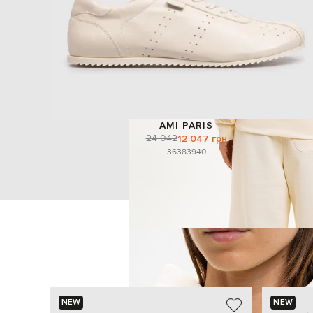
AMI PARIS
24 042
12 047 грн
36
38
39
40
NEW
NEW