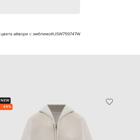
EUR
Slovakia
€
EUR
Slovenia
€
а цвета айвори с эмблемой
USW759747W
EUR
Spain
€
EUR
Sweden
€
UAH
Ukraine
₴
EUR
NEW
NEW
Other
€
- 49%
- 49%