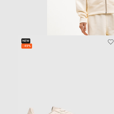
NEW
- 49%