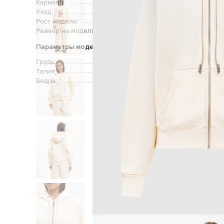
Карманы:
д
Уход:
Рост модели:
Размер на модели:
Параметры модели
Грудь:
Талия:
Бедра: