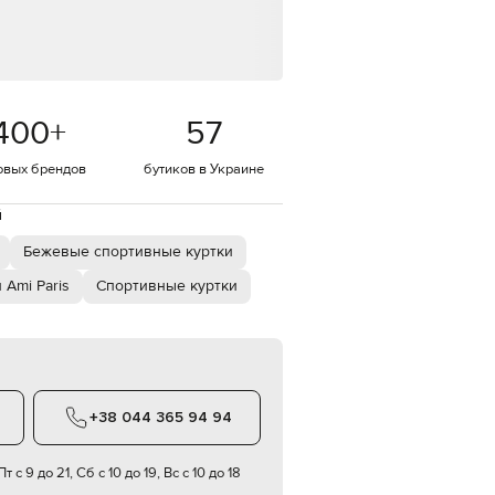
Italy
€
EUR
Latvia
€
400
+
57
EUR
Lithuania
€
овых брендов
бутиков в Украине
EUR
Luxembourg
й
€
Бежевые спортивные куртки
EUR
Netherlands
€
 Ami Paris
Спортивные куртки
PLN
Poland
zł
EUR
Portugal
€
+38 044 365 94 94
EUR
Romania
т с 9 до 21, Сб с 10 до 19, Вс с 10 до 18
€