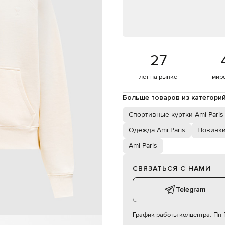
ва боковых накладных кармана
ручная или машинная стирка
178 см
S
27
78 см
60 см
лет на рынке
мир
87 см
Больше товаров из категори
Спортивные куртки Ami Paris
Одежда Ami Paris
Новинки
Ami Paris
СВЯЗАТЬСЯ С НАМИ
Telegram
График работы колцентра:
Пн-П