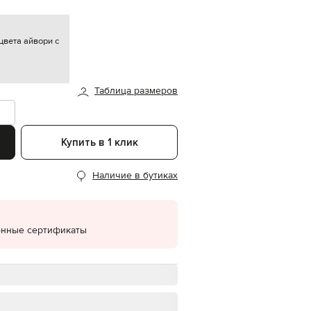
EUR
Denmark
€
вета айвори с
EUR
Estonia
€
Таблица размеров
EUR
Finland
€
Купить в 1 клик
EUR
France
€
Наличие в бутиках
EUR
Germany
€
EUR
онные сертификаты
Greece
€
EUR
Hungary
€
EUR