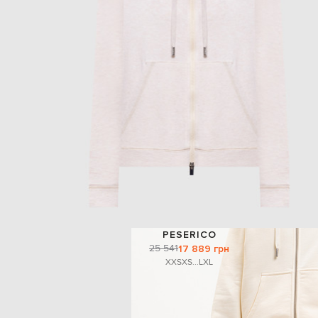
PESERICO
25 541
17 889 грн
XXS
XS
...
L
XL